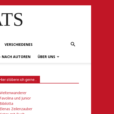
ATS
VERSCHIEDENES
– NACH AUTOREN
ÜBER UNS
Hier stöbere ich gerne…
Weltenwanderer
Favolina und Junior
Bibilotta
Elenas Zeilenzauber