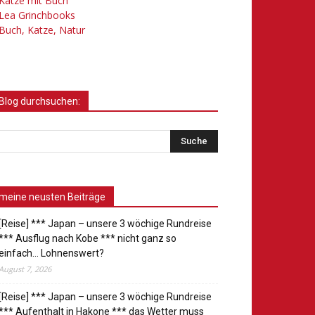
Katze mit Buch
Lea Grinchbooks
Buch, Katze, Natur
Blog durchsuchen:
meine neusten Beiträge
[Reise] *** Japan – unsere 3 wöchige Rundreise
*** Ausflug nach Kobe *** nicht ganz so
einfach… Lohnenswert?
August 7, 2026
[Reise] *** Japan – unsere 3 wöchige Rundreise
*** Aufenthalt in Hakone *** das Wetter muss