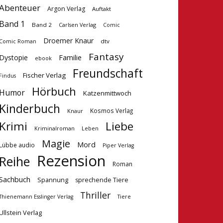
Abenteuer
Argon Verlag
Auftakt
Band 1
Band 2
Carlsen Verlag
Comic
Droemer Knaur
dtv
Comic Roman
Fantasy
Dystopie
Familie
ebook
Freundschaft
Fischer Verlag
Findus
Hörbuch
Humor
Katzenmittwoch
Kinderbuch
Kosmos Verlag
Knaur
Krimi
Liebe
Kriminalroman
Leben
Magie
Mord
Lübbe audio
Piper Verlag
Rezension
Reihe
Roman
Sachbuch
Spannung
sprechende Tiere
Thriller
Tiere
Thienemann Esslinger Verlag
Ullstein Verlag