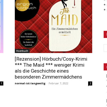
*
*
*
Hoerbuch
[Rezension] Hörbuch/Cosy-Krimi
*** The Maid *** weniger Krimi
als die Geschichte eines
besonderen Zimmermädchens
normal-ist-langweilig
-
Februar 7, 2022
1
2