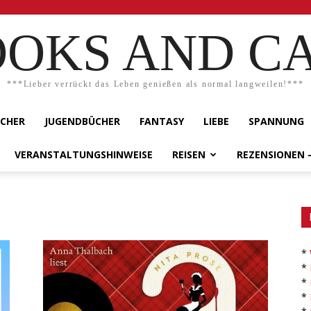
OKS AND C
***Lieber verrückt das Leben genießen als normal langweilen!***
ÜCHER
JUGENDBÜCHER
FANTASY
LIEBE
SPANNUNG
VERANSTALTUNGSHINWEISE
REISEN
REZENSIONEN 
*
*
*
*