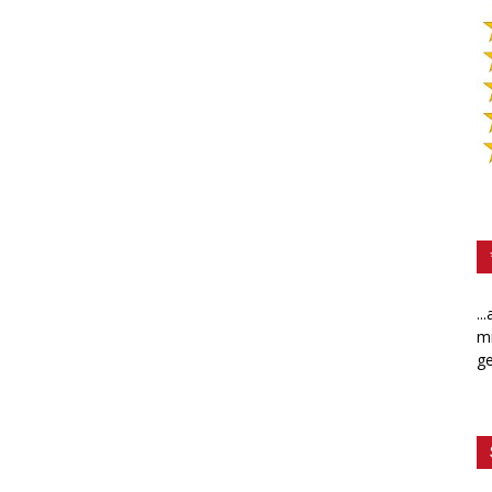
..
mi
ge