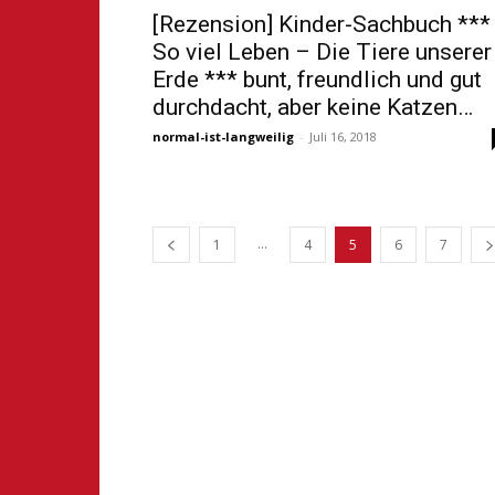
[Rezension] Kinder-Sachbuch ***
So viel Leben – Die Tiere unserer
Erde *** bunt, freundlich und gut
durchdacht, aber keine Katzen…
normal-ist-langweilig
-
Juli 16, 2018
...
1
4
5
6
7