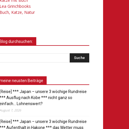
Katze mit Buch
Lea Grinchbooks
Buch, Katze, Natur
Blog durchsuchen:
meine neusten Beiträge
[Reise] *** Japan – unsere 3 wöchige Rundreise
*** Ausflug nach Kobe *** nicht ganz so
einfach… Lohnenswert?
August 7, 2026
[Reise] *** Japan – unsere 3 wöchige Rundreise
*** Aufenthalt in Hakone *** das Wetter muss