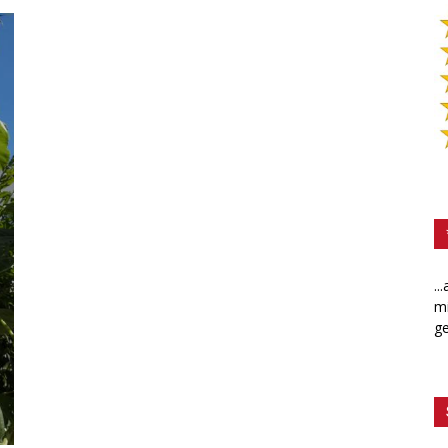
..
mi
ge