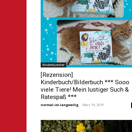
Kinderbuecher
[Rezension]
Kinderbuch/Bilderbuch *** Sooo
viele Tiere! Mein lustiger Such &
Ratespaß ***
normal-ist-langweilig
-
März 19, 2019