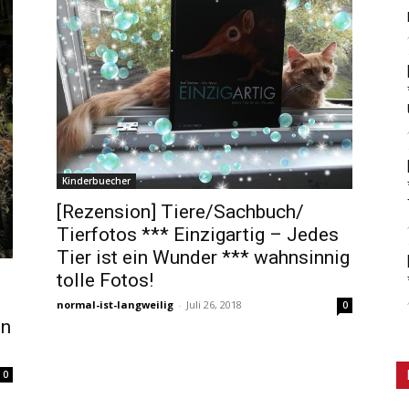
Kinderbuecher
[Rezension] Tiere/Sachbuch/
Tierfotos *** Einzigartig – Jedes
Tier ist ein Wunder *** wahnsinnig
tolle Fotos!
normal-ist-langweilig
-
Juli 26, 2018
0
en
0