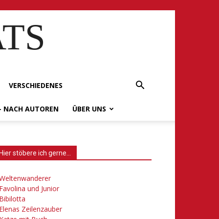
ATS
VERSCHIEDENES
– NACH AUTOREN
ÜBER UNS
Hier stöbere ich gerne…
Weltenwanderer
Favolina und Junior
Bibilotta
Elenas Zeilenzauber