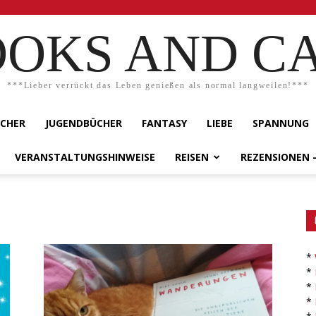
OKS AND C
***Lieber verrückt das Leben genießen als normal langweilen!***
ÜCHER
JUGENDBÜCHER
FANTASY
LIEBE
SPANNUNG
VERANSTALTUNGSHINWEISE
REISEN
REZENSIONEN 
*
*
*
*