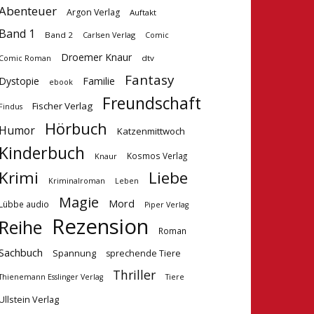
Abenteuer
Argon Verlag
Auftakt
Band 1
Band 2
Carlsen Verlag
Comic
Droemer Knaur
dtv
Comic Roman
Fantasy
Dystopie
Familie
ebook
Freundschaft
Fischer Verlag
Findus
Hörbuch
Humor
Katzenmittwoch
Kinderbuch
Kosmos Verlag
Knaur
Krimi
Liebe
Kriminalroman
Leben
Magie
Mord
Lübbe audio
Piper Verlag
Rezension
Reihe
Roman
Sachbuch
Spannung
sprechende Tiere
Thriller
Tiere
Thienemann Esslinger Verlag
Ullstein Verlag