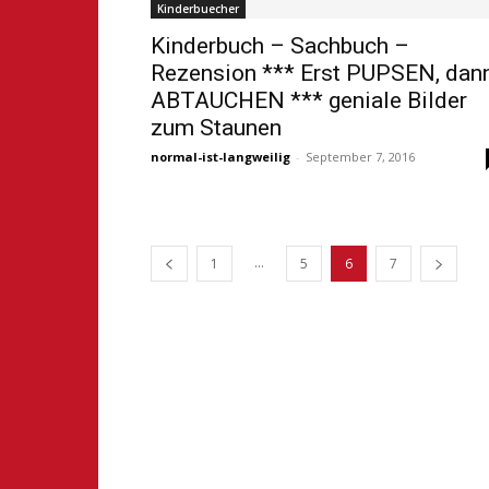
Kinderbuecher
Kinderbuch – Sachbuch –
Rezension *** Erst PUPSEN, dan
ABTAUCHEN *** geniale Bilder
zum Staunen
normal-ist-langweilig
-
September 7, 2016
...
1
5
6
7