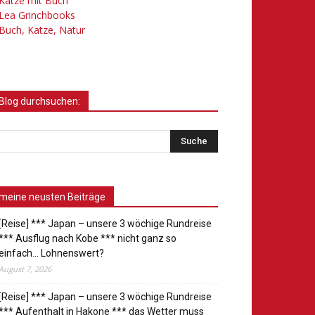
Katze mit Buch
Lea Grinchbooks
Buch, Katze, Natur
Blog durchsuchen:
meine neusten Beiträge
[Reise] *** Japan – unsere 3 wöchige Rundreise
*** Ausflug nach Kobe *** nicht ganz so
einfach… Lohnenswert?
August 7, 2026
[Reise] *** Japan – unsere 3 wöchige Rundreise
*** Aufenthalt in Hakone *** das Wetter muss