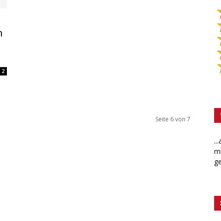
n
2
Seite 6 von 7
..
mi
ge