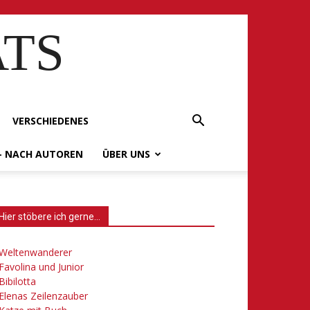
ATS
VERSCHIEDENES
– NACH AUTOREN
ÜBER UNS
Hier stöbere ich gerne…
Weltenwanderer
Favolina und Junior
Bibilotta
Elenas Zeilenzauber