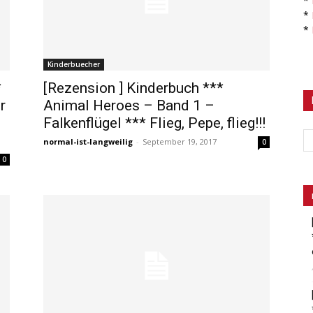
*
*
*
Kinderbuecher
*
[Rezension ] Kinderbuch ***
r
Animal Heroes – Band 1 –
Falkenflügel *** Flieg, Pepe, flieg!!!
normal-ist-langweilig
-
September 19, 2017
0
0