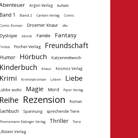
Abenteuer
Argon Verlag
Auftakt
Band 1
Band 2
Carlsen Verlag
Comic
Droemer Knaur
dtv
Comic Roman
Fantasy
Dystopie
Familie
ebook
Freundschaft
Fischer Verlag
Findus
Hörbuch
Humor
Katzenmittwoch
Kinderbuch
Kosmos Verlag
Knaur
Krimi
Liebe
Kriminalroman
Leben
Magie
Mord
Lübbe audio
Piper Verlag
Rezension
Reihe
Roman
Sachbuch
Spannung
sprechende Tiere
Thriller
Tiere
Thienemann Esslinger Verlag
Ullstein Verlag