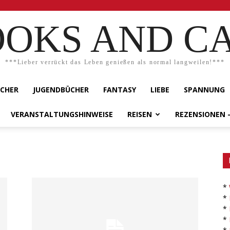
OKS AND C
***Lieber verrückt das Leben genießen als normal langweilen!***
ÜCHER
JUGENDBÜCHER
FANTASY
LIEBE
SPANNUNG
VERANSTALTUNGSHINWEISE
REISEN
REZENSIONEN 
*
*
*
*