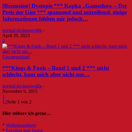
[Rezension] Dystopie *** Kopka „Gameshow – Der
Preis der Gier *** spannend und mitreißend, einige
Informationen fehlten mir jedoch…
normal-ist-langweilig
-
April 29, 2023
0
Uncategorized
***Kings & Fools – Band 1 und 2 *** nicht
schlecht, haut mich aber nicht um…
normal-ist-langweilig
-
November 9, 2015
1
1
2
Seite 1 von 2
Hier stöbere ich gerne…
*
Weltenwanderer
*
Favolina und Junior