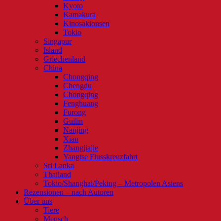
Kyoto
Kamakura
Kinosakionsen
Tokio
Singapur
Island
Griechenland
China
Chongqing
Chengdu
Chongqing
Fenghuang
Furong
Guilin
Nanjing
Xian
Zhangjiajie
Yangtse Flusskreuzfahrt
Sri Lanka
Thailand
Tokio/Shanghai/Peking – Metropolen Asiens
Rezensionen – nach Autoren
Über uns
Tiere
Mensch