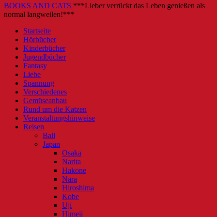
BOOKS AND CATS
***Lieber verrückt das Leben genießen als
normal langweilen!***
Startseite
Hörbücher
Kinderbücher
Jugendbücher
Fantasy
Liebe
Spannung
Verschiedenes
Gemüseanbau
Rund um die Katzen
Veranstaltungshinweise
Reisen
Bali
Japan
Osaka
Narita
Hakone
Nara
Hiroshima
Kobe
Uji
Himeji