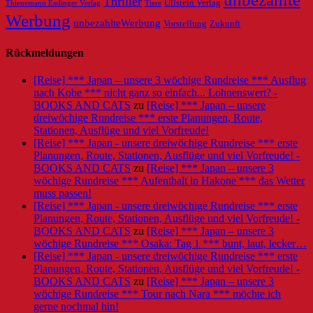
Thriller
Ullstein Verlag
Tiere
Thienemann Esslinger Verlag
Werbung
unbezahlteWerbung
Vorstellung
Zukunft
Rückmeldungen
[Reise] *** Japan – unsere 3 wöchige Rundreise *** Ausflug
nach Kobe *** nicht ganz so einfach... Lohnenswert? -
BOOKS AND CATS
zu
[Reise] *** Japan – unsere
dreiwöchige Rundreise *** erste Planungen, Route,
Stationen, Ausflüge und viel Vorfreude!
[Reise] *** Japan - unsere dreiwöchige Rundreise *** erste
Planungen, Route, Stationen, Ausflüge und viel Vorfreude! -
BOOKS AND CATS
zu
[Reise] *** Japan – unsere 3
wöchige Rundreise *** Aufenthalt in Hakone *** das Wetter
muss passen!
[Reise] *** Japan - unsere dreiwöchige Rundreise *** erste
Planungen, Route, Stationen, Ausflüge und viel Vorfreude! -
BOOKS AND CATS
zu
[Reise] *** Japan – unsere 3
wöchige Rundreise *** Osaka: Tag 1 *** bunt, laut, lecker…
[Reise] *** Japan - unsere dreiwöchige Rundreise *** erste
Planungen, Route, Stationen, Ausflüge und viel Vorfreude! -
BOOKS AND CATS
zu
[Reise] *** Japan – unsere 3
wöchige Rundreise *** Tour nach Nara *** möchte ich
gerne nochmal hin!