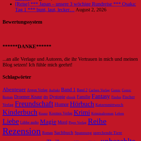
[Reise] *** Japan – unsere 3 wöchige Rundreise *** Osaka:
Tag 1 *** bunt, laut, lecker…
August 2, 2026
Bewertungssystem
******DANKE******
...an alle Verlage und Autoren, die ihr Vertrauen in mich und meinen
Blog setzen! Ich fühle mich geehrt!
Schlagwörter
Abenteuer
Band 1
Argon Verlag
Auftakt
Band 2
Carlsen Verlag
Comic
Comic
Fantasy
Dystopie
Familie
Droemer Knaur
Fischer
dtv
ebook
Roman
Findus
Freundschaft
Hörbuch
Humor
Verlag
Katzenmittwoch
Kinderbuch
Krimi
Knaur
Kosmos Verlag
Kriminalroman
Leben
Reihe
Liebe
Magie
Mord
Lübbe audio
Piper Verlag
Rezension
Sachbuch
Roman
Spannung
sprechende Tiere
unbezahlte