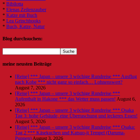
*
Bibilotta
*
Elenas Zeilenzauber
*
Katze mit Buch
*
Lea Grinchbooks
*
Buch, Katze, Natur
Blog durchsuchen:
meine neusten Beiträge
[Reise] *** Japan – unsere 3 wöchige Rundreise *** Ausflug
nach Kobe *** nicht ganz so einfach… Lohnenswert?
August 7, 2026
[Reise] *** Japan – unsere 3 wöchige Rundreise ***
Aufenthalt in Hakone *** das Wetter muss passen!
August 6,
2026
[Reise] *** Japan – unsere 3 wöchige Rundreise *** Osaka
Tag 3: hohe Gebäude, eine Überraschung und leckeres Essen!
August 5, 2026
[Reise] *** Japan – unsere 3 wöchige Rundreise *** Osaka:
Tag 2 *** Käsekuchen und Katsuo-ji Tempel (Daruma-
Puppen)
August 3, 2026