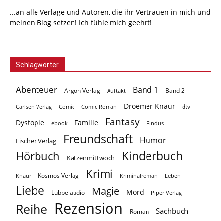
...an alle Verlage und Autoren, die ihr Vertrauen in mich und
meinen Blog setzen! Ich fühle mich geehrt!
Schlagwörter
Abenteuer
Band 1
Argon Verlag
Auftakt
Band 2
Droemer Knaur
Carlsen Verlag
dtv
Comic
Comic Roman
Fantasy
Dystopie
Familie
ebook
Findus
Freundschaft
Humor
Fischer Verlag
Kinderbuch
Hörbuch
Katzenmittwoch
Krimi
Kosmos Verlag
Knaur
Kriminalroman
Leben
Liebe
Magie
Mord
Lübbe audio
Piper Verlag
Rezension
Reihe
Sachbuch
Roman