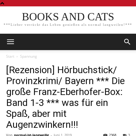
BOOKS AND CATS
***Lieber verrückt das Leben genießen als normal langweilen!***
Start
Spannung
[Rezension] Hörbuchstick/
Provinzkrimi/ Bayern *** Die
große Franz-Eberhofer-Box:
Band 1-3 *** was für ein
Spaß, aber mit
Augenzwinkern!!!
Von
normal-ist-langweilig
-
Juni 1, 2019
2368
3