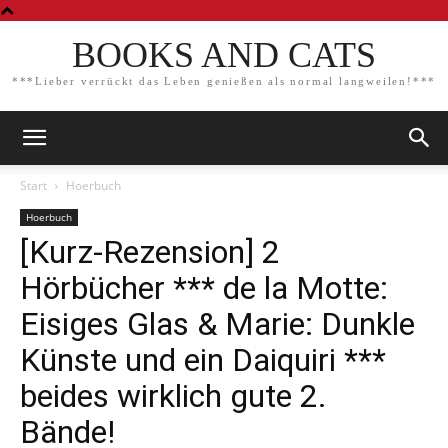
BOOKS AND CATS
***Lieber verrückt das Leben genießen als normal langweilen!***
Start
Hoerbuch
Hoerbuch
[Kurz-Rezension] 2
Hörbücher *** de la Motte:
Eisiges Glas & Marie: Dunkle
Künste und ein Daiquiri ***
beides wirklich gute 2.
Bände!