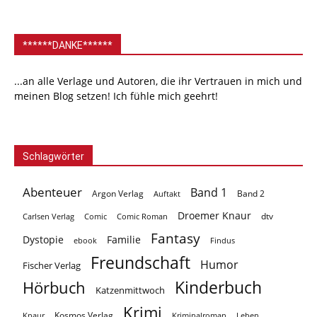
******DANKE******
...an alle Verlage und Autoren, die ihr Vertrauen in mich und
meinen Blog setzen! Ich fühle mich geehrt!
Schlagwörter
Abenteuer
Band 1
Argon Verlag
Auftakt
Band 2
Droemer Knaur
Carlsen Verlag
dtv
Comic
Comic Roman
Fantasy
Dystopie
Familie
ebook
Findus
Freundschaft
Humor
Fischer Verlag
Kinderbuch
Hörbuch
Katzenmittwoch
Krimi
Kosmos Verlag
Knaur
Kriminalroman
Leben