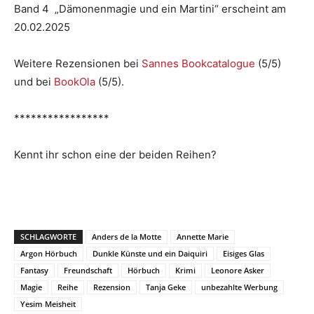
Band 4 „Dämonenmagie und ein Martini“ erscheint am
20.02.2025
Weitere Rezensionen bei
Sannes Bookcatalogue
(5/5)
und bei
BookOla
(5/5).
*****************
Kennt ihr schon eine der beiden Reihen?
SCHLAGWORTE
Anders de la Motte
Annette Marie
Argon Hörbuch
Dunkle Künste und ein Daiquiri
Eisiges Glas
Fantasy
Freundschaft
Hörbuch
Krimi
Leonore Asker
Magie
Reihe
Rezension
Tanja Geke
unbezahlte Werbung
Yesim Meisheit