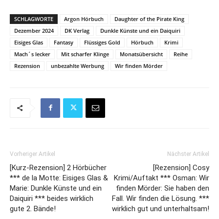
SCHLAGWORTE
Argon Hörbuch
Daughter of the Pirate King
Dezember 2024
DK Verlag
Dunkle Künste und ein Daiquiri
Eisiges Glas
Fantasy
Flüssiges Gold
Hörbuch
Krimi
Mach´s lecker
Mit scharfer Klinge
Monatsübersicht
Reihe
Rezension
unbezahlte Werbung
Wir finden Mörder
Vorheriger Artikel
Nächster Artikel
[Kurz-Rezension] 2 Hörbücher
[Rezension] Cosy
*** de la Motte: Eisiges Glas &
Krimi/Auftakt *** Osman: Wir
Marie: Dunkle Künste und ein
finden Mörder: Sie haben den
Daiquiri *** beides wirklich
Fall. Wir finden die Lösung. ***
gute 2. Bände!
wirklich gut und unterhaltsam!