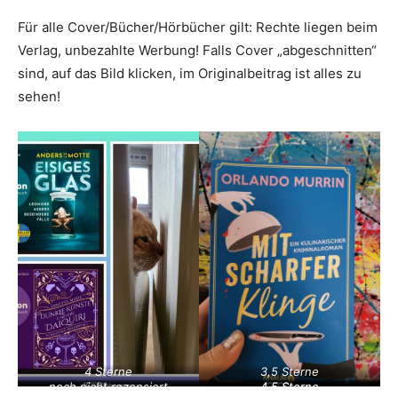
Für alle Cover/Bücher/Hörbücher gilt: Rechte liegen beim
Verlag, unbezahlte Werbung! Falls Cover „abgeschnitten“
sind, auf das Bild klicken, im Originalbeitrag ist alles zu
sehen!
4 Sterne
3,5 Sterne
noch nicht rezensiert
4,5 Sterne
5 Sterne
4,5 Sterne
4,5 Sterne
3 Sterne