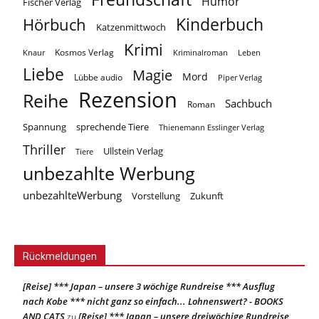
Humor
Fischer Verlag
Kinderbuch
Hörbuch
Katzenmittwoch
Krimi
Kosmos Verlag
Knaur
Kriminalroman
Leben
Liebe
Magie
Mord
Lübbe audio
Piper Verlag
Rezension
Reihe
Sachbuch
Roman
Spannung
sprechende Tiere
Thienemann Esslinger Verlag
Thriller
Ullstein Verlag
Tiere
unbezahlte Werbung
unbezahlteWerbung
Vorstellung
Zukunft
Rückmeldungen
[Reise] *** Japan – unsere 3 wöchige Rundreise *** Ausflug
nach Kobe *** nicht ganz so einfach... Lohnenswert? - BOOKS
AND CATS
[Reise] *** Japan – unsere dreiwöchige Rundreise
zu