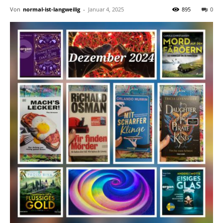
Von
normal-ist-langweilig
-
Januar 4, 2025
895
0