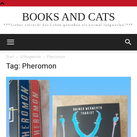
BOOKS AND CATS
***Lieber verrückt das Leben genießen als normal langweilen!***
Start
Schlagworte
Pheromon
Tag: Pheromon