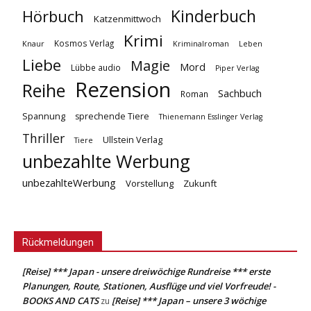
Kinderbuch
Hörbuch
Katzenmittwoch
Krimi
Kosmos Verlag
Knaur
Kriminalroman
Leben
Liebe
Magie
Mord
Lübbe audio
Piper Verlag
Rezension
Reihe
Sachbuch
Roman
Spannung
sprechende Tiere
Thienemann Esslinger Verlag
Thriller
Ullstein Verlag
Tiere
unbezahlte Werbung
unbezahlteWerbung
Vorstellung
Zukunft
Rückmeldungen
[Reise] *** Japan - unsere dreiwöchige Rundreise *** erste
Planungen, Route, Stationen, Ausflüge und viel Vorfreude! -
BOOKS AND CATS
[Reise] *** Japan – unsere 3 wöchige
zu