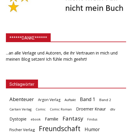
******DANKE******
...an alle Verlage und Autoren, die ihr Vertrauen in mich und
meinen Blog setzen! Ich fühle mich geehrt!
Schlagwörter
Abenteuer
Band 1
Argon Verlag
Auftakt
Band 2
Droemer Knaur
Carlsen Verlag
dtv
Comic
Comic Roman
Fantasy
Dystopie
Familie
ebook
Findus
Freundschaft
Humor
Fischer Verlag