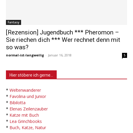
Fantasy
[Rezension] Jugendbuch *** Pheromon –
Sie riechen dich *** Wer rechnet denn mit
so was?
normal-ist-langweilig
-
Januar 16, 2018
5
Hier stöbere ich gerne…
*
Weltenwanderer
*
Favolina und Junior
*
Bibilotta
*
Elenas Zeilenzauber
*
Katze mit Buch
*
Lea Grinchbooks
*
Buch, Katze, Natur