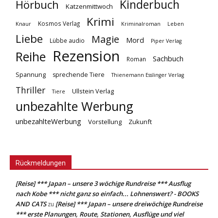
Kinderbuch
Hörbuch
Katzenmittwoch
Krimi
Kosmos Verlag
Knaur
Kriminalroman
Leben
Liebe
Magie
Mord
Lübbe audio
Piper Verlag
Rezension
Reihe
Sachbuch
Roman
Spannung
sprechende Tiere
Thienemann Esslinger Verlag
Thriller
Ullstein Verlag
Tiere
unbezahlte Werbung
unbezahlteWerbung
Vorstellung
Zukunft
Rückmeldungen
[Reise] *** Japan – unsere 3 wöchige Rundreise *** Ausflug
nach Kobe *** nicht ganz so einfach... Lohnenswert? - BOOKS
AND CATS
[Reise] *** Japan – unsere dreiwöchige Rundreise
zu
*** erste Planungen, Route, Stationen, Ausflüge und viel