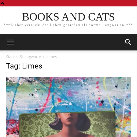
BOOKS AND CATS
***Lieber verrückt das Leben genießen als normal langweilen!***
Start
Schlagworte
Limes
Tag: Limes