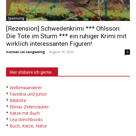
Spannung
[Rezension] Schwedenkrimi *** Ohlsson:
Die Tote im Sturm *** ein ruhiger Krimi mit
wirklich interessanten Figuren!
normal-ist-langweilig
-
August 10, 2022
0
Hier stöbere ich gerne…
*
Weltenwanderer
*
Favolina und Junior
*
Bibilotta
*
Elenas Zeilenzauber
*
Katze mit Buch
*
Lea Grinchbooks
*
Buch, Katze, Natur