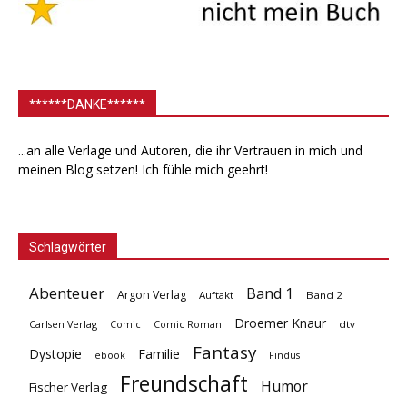
******DANKE******
...an alle Verlage und Autoren, die ihr Vertrauen in mich und
meinen Blog setzen! Ich fühle mich geehrt!
Schlagwörter
Abenteuer
Band 1
Argon Verlag
Auftakt
Band 2
Droemer Knaur
Carlsen Verlag
dtv
Comic
Comic Roman
Fantasy
Dystopie
Familie
ebook
Findus
Freundschaft
Humor
Fischer Verlag