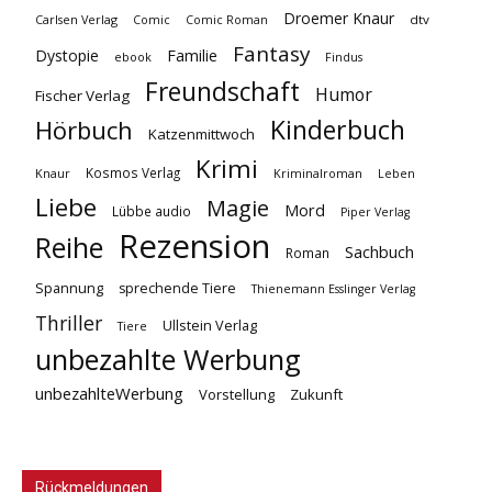
Droemer Knaur
Carlsen Verlag
dtv
Comic
Comic Roman
Fantasy
Dystopie
Familie
ebook
Findus
Freundschaft
Humor
Fischer Verlag
Kinderbuch
Hörbuch
Katzenmittwoch
Krimi
Kosmos Verlag
Knaur
Kriminalroman
Leben
Liebe
Magie
Mord
Lübbe audio
Piper Verlag
Rezension
Reihe
Sachbuch
Roman
Spannung
sprechende Tiere
Thienemann Esslinger Verlag
Thriller
Ullstein Verlag
Tiere
unbezahlte Werbung
unbezahlteWerbung
Vorstellung
Zukunft
Rückmeldungen