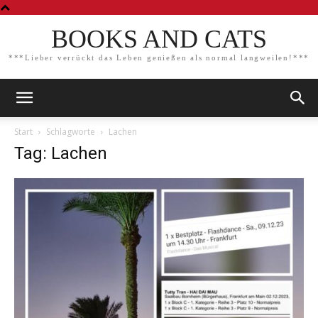
BOOKS AND CATS
***Lieber verrückt das Leben genießen als normal langweilen!***
Start
Schlagworte
Lachen
Tag: Lachen