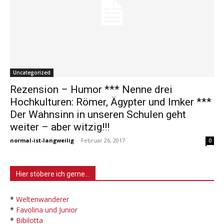
Uncategorized
Rezension – Humor *** Nenne drei
Hochkulturen: Römer, Ägypter und Imker ***
Der Wahnsinn in unseren Schulen geht
weiter – aber witzig!!!
normal-ist-langweilig
-
Februar 26, 2017
0
Hier stöbere ich gerne…
*
Weltenwanderer
*
Favolina und Junior
*
Bibilotta