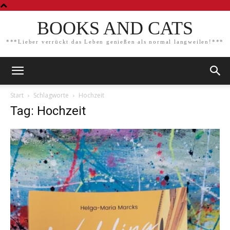
BOOKS AND CATS
***Lieber verrückt das Leben genießen als normal langweilen!***
Start
Schlagworte
Hochzeit
Tag: Hochzeit