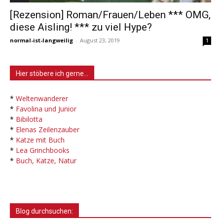
[Rezension] Roman/Frauen/Leben *** OMG,
diese Aisling! *** zu viel Hype?
normal-ist-langweilig
-
August 23, 2019
1
Hier stöbere ich gerne…
*
Weltenwanderer
*
Favolina und Junior
*
Bibilotta
*
Elenas Zeilenzauber
*
Katze mit Buch
*
Lea Grinchbooks
*
Buch, Katze, Natur
Blog durchsuchen: