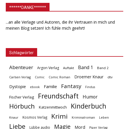
******DANKE******
...an alle Verlage und Autoren, die ihr Vertrauen in mich und
meinen Blog setzen! Ich fühle mich geehrt!
Schlagwörter
Abenteuer
Band 1
Argon Verlag
Auftakt
Band 2
Droemer Knaur
Carlsen Verlag
dtv
Comic
Comic Roman
Fantasy
Dystopie
Familie
ebook
Findus
Freundschaft
Humor
Fischer Verlag
Kinderbuch
Hörbuch
Katzenmittwoch
Krimi
Kosmos Verlag
Knaur
Kriminalroman
Leben
Liebe
Magie
Mord
Lübbe audio
Piper Verlag