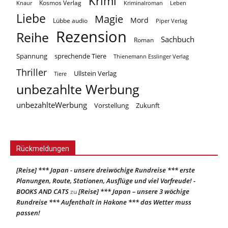
Krimi
Kosmos Verlag
Knaur
Kriminalroman
Leben
Liebe
Magie
Mord
Lübbe audio
Piper Verlag
Rezension
Reihe
Sachbuch
Roman
Spannung
sprechende Tiere
Thienemann Esslinger Verlag
Thriller
Ullstein Verlag
Tiere
unbezahlte Werbung
unbezahlteWerbung
Vorstellung
Zukunft
Rückmeldungen
[Reise] *** Japan - unsere dreiwöchige Rundreise *** erste
Planungen, Route, Stationen, Ausflüge und viel Vorfreude! -
BOOKS AND CATS
[Reise] *** Japan – unsere 3 wöchige
zu
Rundreise *** Aufenthalt in Hakone *** das Wetter muss
passen!