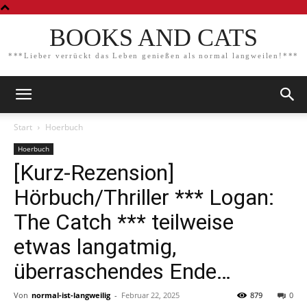
BOOKS AND CATS
***Lieber verrückt das Leben genießen als normal langweilen!***
Start
Hoerbuch
Hoerbuch
[Kurz-Rezension]
Hörbuch/Thriller *** Logan:
The Catch *** teilweise
etwas langatmig,
überraschendes Ende…
Von
normal-ist-langweilig
-
Februar 22, 2025
879
0