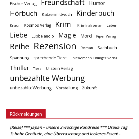
Freundschaft
Humor
Fischer Verlag
Kinderbuch
Hörbuch
Katzenmittwoch
Krimi
Kosmos Verlag
Knaur
Kriminalroman
Leben
Liebe
Magie
Mord
Lübbe audio
Piper Verlag
Rezension
Reihe
Sachbuch
Roman
Spannung
sprechende Tiere
Thienemann Esslinger Verlag
Thriller
Ullstein Verlag
Tiere
unbezahlte Werbung
unbezahlteWerbung
Vorstellung
Zukunft
Rückmeldungen
[Reise] *** Japan – unsere 3 wöchige Rundreise *** Osaka Tag
3: hohe Gebäude, eine Überraschung und leckeres Essen! -