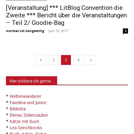
[Veranstaltung] *** LitBlog Convention die
Zweite *** Bericht über die Veranstaltungen
– Teil 2/ Goodie-Bag
normal-ist-langweilig
-
Juni 13, 2017
6
2
3
4
Hier stöbere ich gerne…
*
Weltenwanderer
*
Favolina und Junior
*
Bibilotta
*
Elenas Zeilenzauber
*
Katze mit Buch
*
Lea Grinchbooks
*
Buch, Katze, Natur