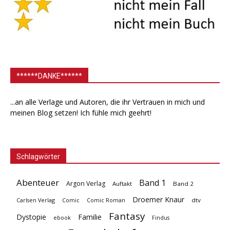
******DANKE******
...an alle Verlage und Autoren, die ihr Vertrauen in mich und
meinen Blog setzen! Ich fühle mich geehrt!
Schlagwörter
Abenteuer
Band 1
Argon Verlag
Auftakt
Band 2
Droemer Knaur
Carlsen Verlag
dtv
Comic
Comic Roman
Fantasy
Dystopie
Familie
ebook
Findus