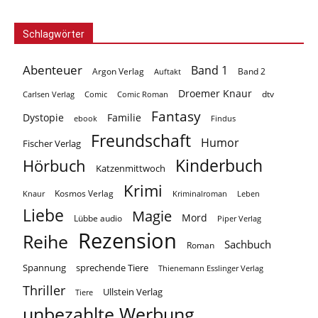
Schlagwörter
Abenteuer
Band 1
Argon Verlag
Auftakt
Band 2
Droemer Knaur
Carlsen Verlag
dtv
Comic
Comic Roman
Fantasy
Dystopie
Familie
ebook
Findus
Freundschaft
Humor
Fischer Verlag
Kinderbuch
Hörbuch
Katzenmittwoch
Krimi
Kosmos Verlag
Knaur
Kriminalroman
Leben
Liebe
Magie
Mord
Lübbe audio
Piper Verlag
Rezension
Reihe
Sachbuch
Roman
Spannung
sprechende Tiere
Thienemann Esslinger Verlag
Thriller
Ullstein Verlag
Tiere
unbezahlte Werbung