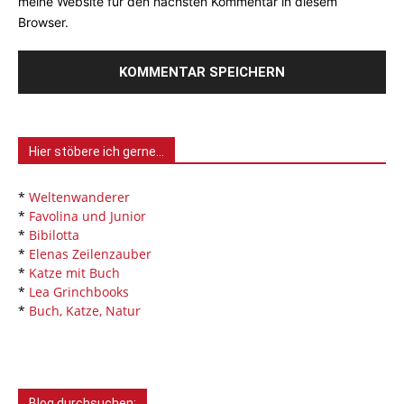
meine Website für den nächsten Kommentar in diesem
Browser.
Hier stöbere ich gerne…
*
Weltenwanderer
*
Favolina und Junior
*
Bibilotta
*
Elenas Zeilenzauber
*
Katze mit Buch
*
Lea Grinchbooks
*
Buch, Katze, Natur
Blog durchsuchen: