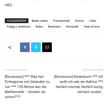
HB)!
SCHLAGWORTE
Bastei Lübbe
Freundschaft
Humor
Liebe
Poppy J. Anderson
Reihe
Rezension
Romantik
Taste of love
Vorheriger Artikel
Nächster Artikel
[Rezension] *** Was hat
[Rezension] Kinderbuch *** Ich
Pythagoras mit Girlanden zu
wollt ich wär ein Kaktus ***
tun *** 125 Rätsel aus der
herrlich normal, herrlich lustig,
Mathematik – rätselst du
einfach zucker…
schon???