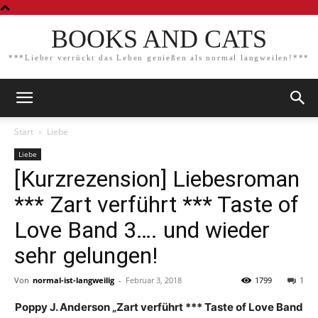
BOOKS AND CATS
***Lieber verrückt das Leben genießen als normal langweilen!***
Start
Liebe
Liebe
[Kurzrezension] Liebesroman
*** Zart verführt *** Taste of
Love Band 3…. und wieder
sehr gelungen!
Von
normal-ist-langweilig
-
Februar 3, 2018
1799
1
Poppy J. Anderson „Zart verführt *** Taste of Love Band