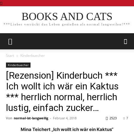
BOOKS AND CATS
***Lieber verrückt das Leben genießen als normal langweilen!***
Start
Kinderbuecher
Kinderbuecher
[Rezension] Kinderbuch ***
Ich wollt ich wär ein Kaktus
*** herrlich normal, herrlich
lustig, einfach zucker…
Von
normal-ist-langweilig
-
Februar 4, 2018
2523
7
Mina Teichert „Ich wollt ich wär ein Kaktus“