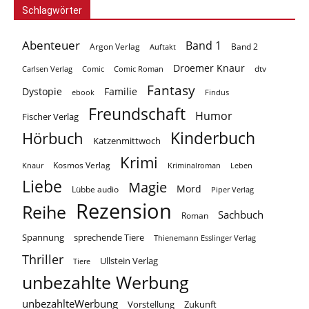
Schlagwörter
Abenteuer
Band 1
Argon Verlag
Auftakt
Band 2
Droemer Knaur
Carlsen Verlag
dtv
Comic
Comic Roman
Fantasy
Dystopie
Familie
ebook
Findus
Freundschaft
Humor
Fischer Verlag
Kinderbuch
Hörbuch
Katzenmittwoch
Krimi
Kosmos Verlag
Knaur
Kriminalroman
Leben
Liebe
Magie
Mord
Lübbe audio
Piper Verlag
Rezension
Reihe
Sachbuch
Roman
Spannung
sprechende Tiere
Thienemann Esslinger Verlag
Thriller
Ullstein Verlag
Tiere
unbezahlte Werbung
unbezahlteWerbung
Vorstellung
Zukunft