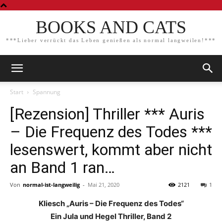
BOOKS AND CATS
***Lieber verrückt das Leben genießen als normal langweilen!***
Start
Spannung
[Rezension] Thriller *** Auris
– Die Frequenz des Todes ***
lesenswert, kommt aber nicht
an Band 1 ran…
Von
normal-ist-langweilig
-
Mai 21, 2020
2121
1
Kliesch „Auris – Die Frequenz des Todes“
Ein Jula und Hegel Thriller, Band 2