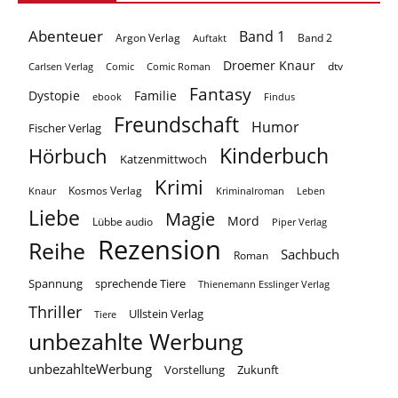
Abenteuer
Band 1
Argon Verlag
Auftakt
Band 2
Droemer Knaur
Carlsen Verlag
dtv
Comic
Comic Roman
Fantasy
Dystopie
Familie
ebook
Findus
Freundschaft
Humor
Fischer Verlag
Kinderbuch
Hörbuch
Katzenmittwoch
Krimi
Kosmos Verlag
Knaur
Kriminalroman
Leben
Liebe
Magie
Mord
Lübbe audio
Piper Verlag
Rezension
Reihe
Sachbuch
Roman
Spannung
sprechende Tiere
Thienemann Esslinger Verlag
Thriller
Ullstein Verlag
Tiere
unbezahlte Werbung
unbezahlteWerbung
Vorstellung
Zukunft