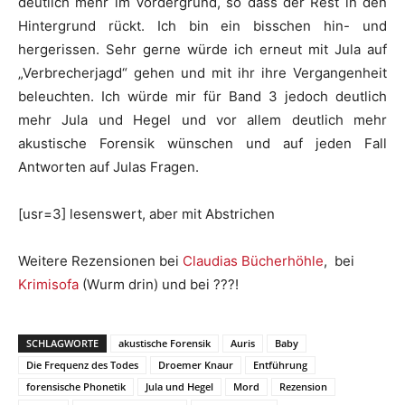
deutlich mehr im Vordergrund, so dass der Rest in den
Hintergrund rückt. Ich bin ein bisschen hin- und
hergerissen. Sehr gerne würde ich erneut mit Jula auf
„Verbrecherjagd“ gehen und mit ihr ihre Vergangenheit
beleuchten. Ich würde mir für Band 3 jedoch deutlich
mehr Jula und Hegel und vor allem deutlich mehr
akustische Forensik wünschen und auf jeden Fall
Antworten auf Julas Fragen.
[usr=3] lesenswert, aber mit Abstrichen
Weitere Rezensionen bei
Claudias Bücherhöhle
, bei
Krimisofa
(Wurm drin) und bei ???!
SCHLAGWORTE
akustische Forensik
Auris
Baby
Die Frequenz des Todes
Droemer Knaur
Entführung
forensische Phonetik
Jula und Hegel
Mord
Rezension