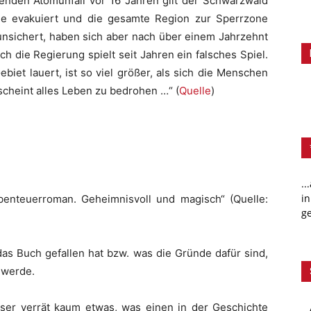
nden Atomunfall vor 16 Jahren gilt der Schwarzwald
e evakuiert und die gesamte Region zur Sperrzone
unsichert, haben sich aber nach über einem Jahrzehnt
ch die Regierung spielt seit Jahren ein falsches Spiel.
biet lauert, ist so viel größer, als sich die Menschen
 scheint alles Leben zu bedrohen …“ (
Quelle
)
..
in
enteuerroman. Geheimnisvoll und magisch“ (Quelle:
ge
 das Buch gefallen hat bzw. was die Gründe dafür sind,
 werde.
ieser verrät kaum etwas, was einen in der Geschichte