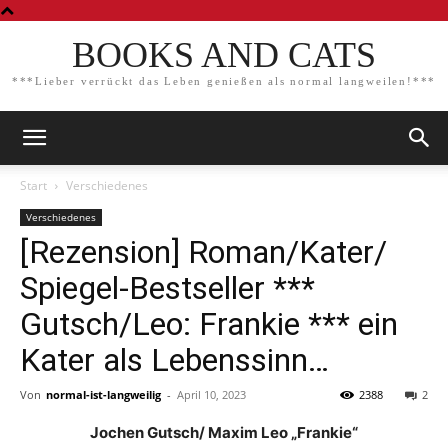
BOOKS AND CATS
***Lieber verrückt das Leben genießen als normal langweilen!***
Start
Verschiedenes
Verschiedenes
[Rezension] Roman/Kater/
Spiegel-Bestseller ***
Gutsch/Leo: Frankie *** ein
Kater als Lebenssinn…
Von
normal-ist-langweilig
-
April 10, 2023
2388
2
Jochen Gutsch/ Maxim Leo „Frankie“