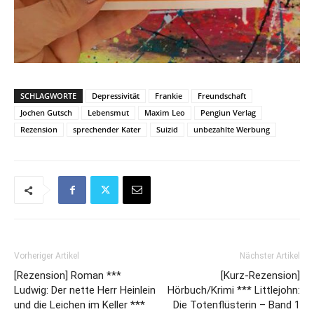
SCHLAGWORTE
Depressivität
Frankie
Freundschaft
Jochen Gutsch
Lebensmut
Maxim Leo
Pengiun Verlag
Rezension
sprechender Kater
Suizid
unbezahlte Werbung
Vorheriger Artikel
Nächster Artikel
[Rezension] Roman ***
[Kurz-Rezension]
Ludwig: Der nette Herr Heinlein
Hörbuch/Krimi *** Littlejohn:
und die Leichen im Keller ***
Die Totenflüsterin – Band 1