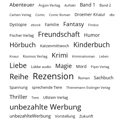
Abenteuer
Band 1
Argon Verlag
Auftakt
Band 2
Droemer Knaur
Carlsen Verlag
dtv
Comic
Comic Roman
Fantasy
Dystopie
Familie
ebook
Findus
Freundschaft
Humor
Fischer Verlag
Kinderbuch
Hörbuch
Katzenmittwoch
Krimi
Kosmos Verlag
Knaur
Kriminalroman
Leben
Liebe
Magie
Mord
Lübbe audio
Piper Verlag
Rezension
Reihe
Sachbuch
Roman
Spannung
sprechende Tiere
Thienemann Esslinger Verlag
Thriller
Ullstein Verlag
Tiere
unbezahlte Werbung
unbezahlteWerbung
Vorstellung
Zukunft