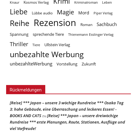
Krimi
Kosmos Verlag
Knaur
Kriminalroman
Leben
Liebe
Magie
Mord
Lübbe audio
Piper Verlag
Rezension
Reihe
Sachbuch
Roman
Spannung
sprechende Tiere
Thienemann Esslinger Verlag
Thriller
Ullstein Verlag
Tiere
unbezahlte Werbung
unbezahlteWerbung
Vorstellung
Zukunft
Rückmeldungen
[Reise] *** Japan – unsere 3 wöchige Rundreise *** Osaka Tag
3: hohe Gebäude, eine Überraschung und leckeres Essen! -
BOOKS AND CATS
[Reise] *** Japan – unsere dreiwöchige
zu
Rundreise *** erste Planungen, Route, Stationen, Ausflüge und
viel Vorfreude!