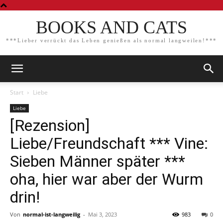
BOOKS AND CATS
***Lieber verrückt das Leben genießen als normal langweilen!***
Start
Liebe
Liebe
[Rezension]
Liebe/Freundschaft *** Vine:
Sieben Männer später ***
oha, hier war aber der Wurm
drin!
Von
normal-ist-langweilig
-
Mai 3, 2023
983
0