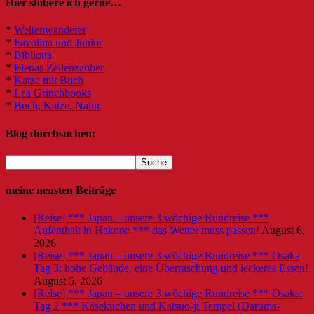
Hier stöbere ich gerne…
*
Weltenwanderer
*
Favolina und Junior
*
Bibilotta
*
Elenas Zeilenzauber
*
Katze mit Buch
*
Lea Grinchbooks
*
Buch, Katze, Natur
Blog durchsuchen:
meine neusten Beiträge
[Reise] *** Japan – unsere 3 wöchige Rundreise ***
Aufenthalt in Hakone *** das Wetter muss passen!
August 6,
2026
[Reise] *** Japan – unsere 3 wöchige Rundreise *** Osaka
Tag 3: hohe Gebäude, eine Überraschung und leckeres Essen!
August 5, 2026
[Reise] *** Japan – unsere 3 wöchige Rundreise *** Osaka:
Tag 2 *** Käsekuchen und Katsuo-ji Tempel (Daruma-