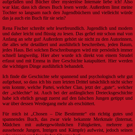
aufgefallen und Bücher über mysteriöse Internate liebe ich! Also
war klar, dass ich dieses Buch lesen werde. Außerdem linst meine
Tochter so langsam nach den Jugendbüchern und vielleicht würde
das ja auch ein Buch für sie sein?
Rena Fischer schreibt sehr leserfreundlich. Jugendlich und modern
und daher leicht und flüssig zu lesen. Das gefiel mir schon mal von
Anfang an sehr gut! Außerdem gehört sie nicht zu den Autorinnen,
die alles sehr detailliert und ausführlich beschreiben, jeden Baum,
jedes Haus. Bei solchen Beschreibungen wird mir persönlich immer
schnell langweilig. Hier aber wurde ich direkt von einem Strudel
erfasst und mit Emma in ihre Geschichte katapultiert. Hier werden
die wichtigen Dinge ausführlich behandelt.
Ich finde die Geschichte sehr spannend und psychologisch sehr gut
aufgebaut, so dass ich bis zum letzten Drittel tatsächlich nicht sicher
sein konnte, welche Partei, welcher Clan, jetzt der „gute“, welcher
der „schlechte“ ist. Auch bei der anfänglichen Dreiecksgeschichte
habe ich ehrlich gesagt zuerst auf den falschen Jungen getippt und
war über dessen Werdegang mehr als erschüttert.
Für mich ist „Chosen – Die Bestimmte“ ein richtig gutes und
spannendes Buch, das zwar viele bekannte Merkmale (Internat,
Mädchen mit außergewöhnlichen Fähigkeiten, mehrere gut
aussehende Jungen, Intrigen und Kämpfe) aufweist, jedoch seinen