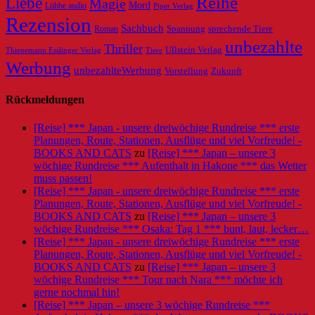
Reihe
Liebe
Magie
Mord
Lübbe audio
Piper Verlag
Rezension
Sachbuch
Roman
Spannung
sprechende Tiere
unbezahlte
Thriller
Ullstein Verlag
Tiere
Thienemann Esslinger Verlag
Werbung
unbezahlteWerbung
Vorstellung
Zukunft
Rückmeldungen
[Reise] *** Japan - unsere dreiwöchige Rundreise *** erste
Planungen, Route, Stationen, Ausflüge und viel Vorfreude! -
BOOKS AND CATS
zu
[Reise] *** Japan – unsere 3
wöchige Rundreise *** Aufenthalt in Hakone *** das Wetter
muss passen!
[Reise] *** Japan - unsere dreiwöchige Rundreise *** erste
Planungen, Route, Stationen, Ausflüge und viel Vorfreude! -
BOOKS AND CATS
zu
[Reise] *** Japan – unsere 3
wöchige Rundreise *** Osaka: Tag 1 *** bunt, laut, lecker…
[Reise] *** Japan - unsere dreiwöchige Rundreise *** erste
Planungen, Route, Stationen, Ausflüge und viel Vorfreude! -
BOOKS AND CATS
zu
[Reise] *** Japan – unsere 3
wöchige Rundreise *** Tour nach Nara *** möchte ich
gerne nochmal hin!
[Reise] *** Japan – unsere 3 wöchige Rundreise ***