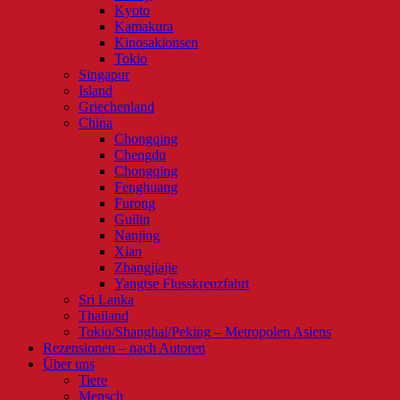
Kyoto
Kamakura
Kinosakionsen
Tokio
Singapur
Island
Griechenland
China
Chongqing
Chengdu
Chongqing
Fenghuang
Furong
Guilin
Nanjing
Xian
Zhangjiajie
Yangtse Flusskreuzfahrt
Sri Lanka
Thailand
Tokio/Shanghai/Peking – Metropolen Asiens
Rezensionen – nach Autoren
Über uns
Tiere
Mensch