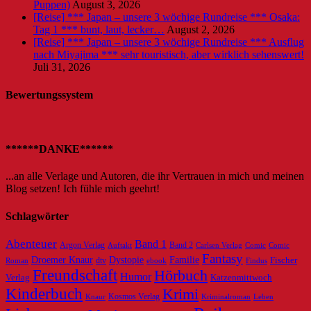
Puppen)
August 3, 2026
[Reise] *** Japan – unsere 3 wöchige Rundreise *** Osaka:
Tag 1 *** bunt, laut, lecker…
August 2, 2026
[Reise] *** Japan – unsere 3 wöchige Rundreise *** Ausflug
nach Miyajima *** sehr touristisch, aber wirklich sehenswert!
Juli 31, 2026
Bewertungssystem
******DANKE******
...an alle Verlage und Autoren, die ihr Vertrauen in mich und meinen
Blog setzen! Ich fühle mich geehrt!
Schlagwörter
Abenteuer
Band 1
Argon Verlag
Auftakt
Band 2
Carlsen Verlag
Comic
Comic
Fantasy
Dystopie
Familie
Droemer Knaur
Fischer
dtv
ebook
Roman
Findus
Freundschaft
Hörbuch
Humor
Verlag
Katzenmittwoch
Kinderbuch
Krimi
Knaur
Kosmos Verlag
Kriminalroman
Leben