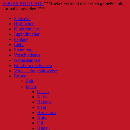
BOOKS AND CATS
***Lieber verrückt das Leben genießen als
normal langweilen!***
Startseite
Hörbücher
Kinderbücher
Jugendbücher
Fantasy
Liebe
Spannung
Verschiedenes
Gemüseanbau
Rund um die Katzen
Veranstaltungshinweise
Reisen
Bali
Japan
Osaka
Narita
Hakone
Nara
Hiroshima
Kobe
Uji
Himeji