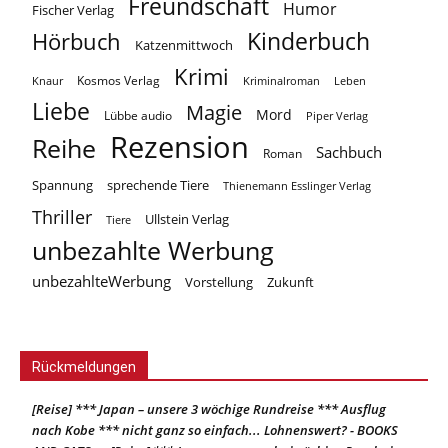
Freundschaft
Humor
Fischer Verlag
Kinderbuch
Hörbuch
Katzenmittwoch
Krimi
Kosmos Verlag
Knaur
Kriminalroman
Leben
Liebe
Magie
Mord
Lübbe audio
Piper Verlag
Rezension
Reihe
Sachbuch
Roman
Spannung
sprechende Tiere
Thienemann Esslinger Verlag
Thriller
Ullstein Verlag
Tiere
unbezahlte Werbung
unbezahlteWerbung
Vorstellung
Zukunft
Rückmeldungen
[Reise] *** Japan – unsere 3 wöchige Rundreise *** Ausflug
nach Kobe *** nicht ganz so einfach... Lohnenswert? - BOOKS