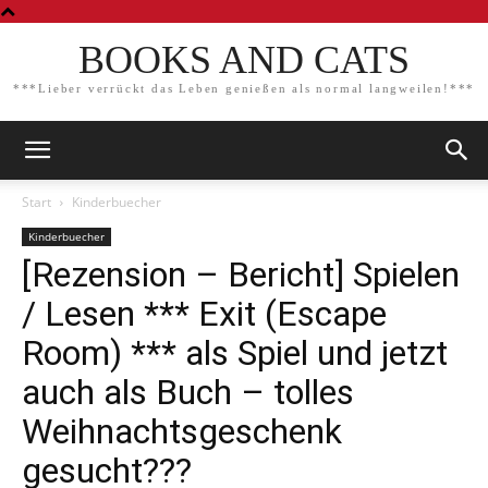
BOOKS AND CATS
***Lieber verrückt das Leben genießen als normal langweilen!***
Start
Kinderbuecher
Kinderbuecher
[Rezension – Bericht] Spielen
/ Lesen *** Exit (Escape
Room) *** als Spiel und jetzt
auch als Buch – tolles
Weihnachtsgeschenk
gesucht???