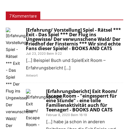
7 Kommentare
[Erfahrung/ Vorstellung] Spiel - Rätsel ***
Exit - Das Spiel *** Der Flug ins
Ungewisse/ Der verwunschene Wald/ Der
Friedhof der Finsternis *** Wir sind echte
Fans dieser Spiele! - BOOKS AND CATS
Juli 23, 2020 Beim 9:22
[…] Beispiel Buch und SpielExit Room –
Erfahrungsbericht […]
Antwort
[Erfahrungsbericht] Exit Room/
Escape Room - "eingesperrt für
eine Stunde" - eine tolle
Familienaktivität auch für
Teenager! - BOOKS AND CATS
Februar 8, 2020 Beim 16:19
[…] habe ja schon in anderen