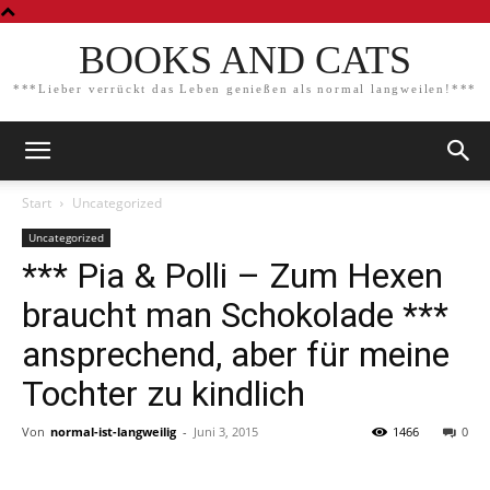
BOOKS AND CATS
***Lieber verrückt das Leben genießen als normal langweilen!***
Start
Uncategorized
Uncategorized
*** Pia & Polli – Zum Hexen
braucht man Schokolade ***
ansprechend, aber für meine
Tochter zu kindlich
Von
normal-ist-langweilig
-
Juni 3, 2015
1466
0