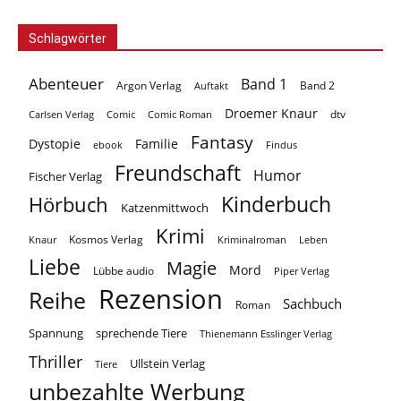
Schlagwörter
Abenteuer
Band 1
Argon Verlag
Auftakt
Band 2
Droemer Knaur
Carlsen Verlag
dtv
Comic
Comic Roman
Fantasy
Dystopie
Familie
ebook
Findus
Freundschaft
Humor
Fischer Verlag
Kinderbuch
Hörbuch
Katzenmittwoch
Krimi
Kosmos Verlag
Knaur
Kriminalroman
Leben
Liebe
Magie
Mord
Lübbe audio
Piper Verlag
Rezension
Reihe
Sachbuch
Roman
Spannung
sprechende Tiere
Thienemann Esslinger Verlag
Thriller
Ullstein Verlag
Tiere
unbezahlte Werbung