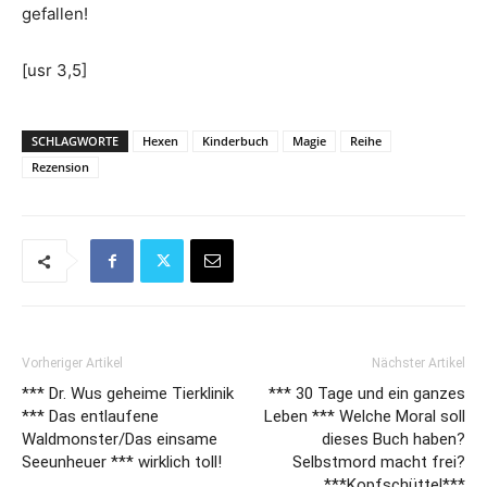
gefallen!
[usr 3,5]
SCHLAGWORTE
Hexen
Kinderbuch
Magie
Reihe
Rezension
Vorheriger Artikel
Nächster Artikel
*** Dr. Wus geheime Tierklinik
*** 30 Tage und ein ganzes
*** Das entlaufene
Leben *** Welche Moral soll
Waldmonster/Das einsame
dieses Buch haben?
Seeunheuer *** wirklich toll!
Selbstmord macht frei?
***Kopfschüttel***