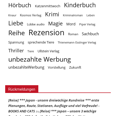
Kinderbuch
Hörbuch
Katzenmittwoch
Krimi
Kosmos Verlag
Knaur
Kriminalroman
Leben
Liebe
Magie
Mord
Lübbe audio
Piper Verlag
Rezension
Reihe
Sachbuch
Roman
Spannung
sprechende Tiere
Thienemann Esslinger Verlag
Thriller
Ullstein Verlag
Tiere
unbezahlte Werbung
unbezahlteWerbung
Vorstellung
Zukunft
Rückmeldungen
[Reise] *** Japan - unsere dreiwöchige Rundreise *** erste
Planungen, Route, Stationen, Ausflüge und viel Vorfreude! -
BOOKS AND CATS
[Reise] *** Japan – unsere 3 wöchige
zu