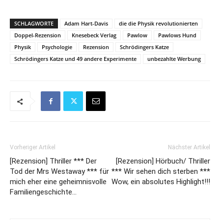
SCHLAGWORTE
Adam Hart-Davis
die die Physik revolutionierten
Doppel-Rezension
Knesebeck Verlag
Pawlow
Pawlows Hund
Physik
Psychologie
Rezension
Schrödingers Katze
Schrödingers Katze und 49 andere Experimente
unbezahlte Werbung
Vorheriger Artikel
Nächster Artikel
[Rezension] Thriller *** Der
[Rezension] Hörbuch/ Thriller
Tod der Mrs Westaway *** für
*** Wir sehen dich sterben ***
mich eher eine geheimnisvolle
Wow, ein absolutes Highlight!!!
Familiengeschichte…