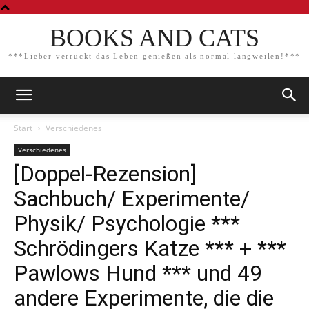
BOOKS AND CATS
***Lieber verrückt das Leben genießen als normal langweilen!***
Start
Verschiedenes
Verschiedenes
[Doppel-Rezension]
Sachbuch/ Experimente/
Physik/ Psychologie ***
Schrödingers Katze *** + ***
Pawlows Hund *** und 49
andere Experimente, die die