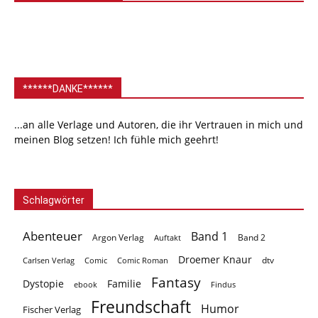
******DANKE******
...an alle Verlage und Autoren, die ihr Vertrauen in mich und
meinen Blog setzen! Ich fühle mich geehrt!
Schlagwörter
Abenteuer
Band 1
Argon Verlag
Auftakt
Band 2
Droemer Knaur
Carlsen Verlag
dtv
Comic
Comic Roman
Fantasy
Dystopie
Familie
ebook
Findus
Freundschaft
Humor
Fischer Verlag