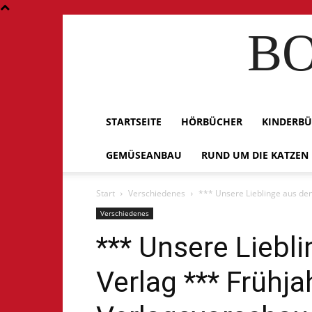
BO
STARTSEITE
HÖRBÜCHER
KINDERB
GEMÜSEANBAU
RUND UM DIE KATZEN
Start
Verschiedenes
*** Unsere Lieblinge aus de
Verschiedenes
*** Unsere Lieb
Verlag *** Frühja