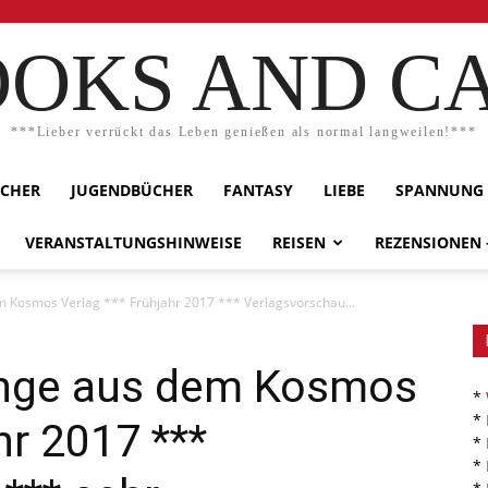
OKS AND C
***Lieber verrückt das Leben genießen als normal langweilen!***
ÜCHER
JUGENDBÜCHER
FANTASY
LIEBE
SPANNUNG
VERANSTALTUNGSHINWEISE
REISEN
REZENSIONEN
m Kosmos Verlag *** Frühjahr 2017 *** Verlagsvorschau...
linge aus dem Kosmos
*
*
hr 2017 ***
*
*