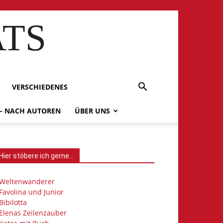
ATS
VERSCHIEDENES
 – NACH AUTOREN
ÜBER UNS
Hier stöbere ich gerne…
Weltenwanderer
Favolina und Junior
Bibilotta
Elenas Zeilenzauber