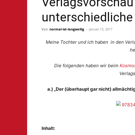
Verlagsvorschau 
unterschiedliche
Von
normal-ist-langweilig
-
Januar 13, 2017
Meine Tochter und ich haben in den Verl
he
Die folgenden haben wir beim
Kosmos
Verlag
a.) „Der (überhaupt gar nicht) allmächt
Inhalt: