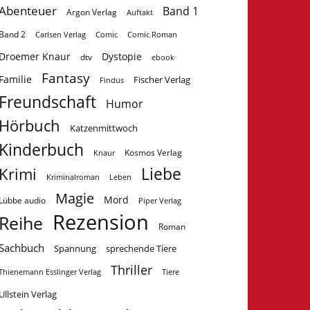
Abenteuer
Band 1
Argon Verlag
Auftakt
Band 2
Carlsen Verlag
Comic
Comic Roman
Droemer Knaur
Dystopie
dtv
ebook
Fantasy
Familie
Fischer Verlag
Findus
Freundschaft
Humor
Hörbuch
Katzenmittwoch
Kinderbuch
Kosmos Verlag
Knaur
Krimi
Liebe
Kriminalroman
Leben
Magie
Mord
Lübbe audio
Piper Verlag
Rezension
Reihe
Roman
Sachbuch
Spannung
sprechende Tiere
Thriller
Tiere
Thienemann Esslinger Verlag
Ullstein Verlag