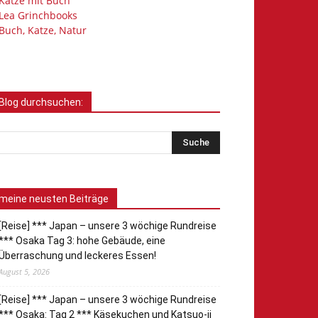
Katze mit Buch
Lea Grinchbooks
Buch, Katze, Natur
Blog durchsuchen:
meine neusten Beiträge
[Reise] *** Japan – unsere 3 wöchige Rundreise
*** Osaka Tag 3: hohe Gebäude, eine
Überraschung und leckeres Essen!
August 5, 2026
[Reise] *** Japan – unsere 3 wöchige Rundreise
*** Osaka: Tag 2 *** Käsekuchen und Katsuo-ji