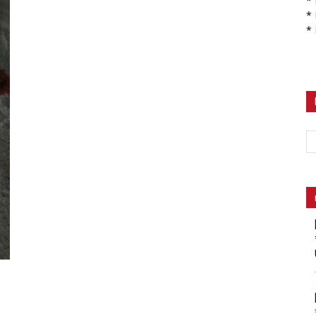
*
*
*