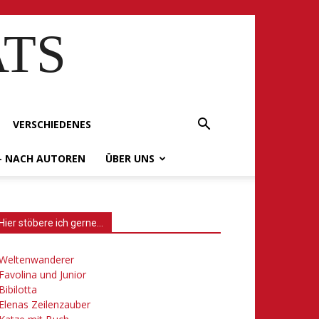
ATS
VERSCHIEDENES
– NACH AUTOREN
ÜBER UNS
Hier stöbere ich gerne…
Weltenwanderer
Favolina und Junior
Bibilotta
Elenas Zeilenzauber