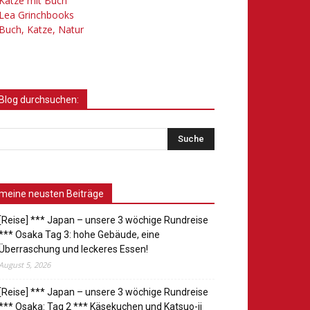
Katze mit Buch
Lea Grinchbooks
Buch, Katze, Natur
Blog durchsuchen:
meine neusten Beiträge
[Reise] *** Japan – unsere 3 wöchige Rundreise
*** Osaka Tag 3: hohe Gebäude, eine
Überraschung und leckeres Essen!
August 5, 2026
[Reise] *** Japan – unsere 3 wöchige Rundreise
*** Osaka: Tag 2 *** Käsekuchen und Katsuo-ji