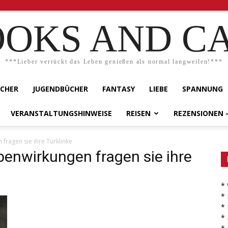
OKS AND C
***Lieber verrückt das Leben genießen als normal langweilen!***
ÜCHER
JUGENDBÜCHER
FANTASY
LIEBE
SPANNUNG
VERANSTALTUNGSHINWEISE
REISEN
REZENSIONEN 
fragen sie ihre Türklinke
benwirkungen fragen sie ihre
*
*
*
*