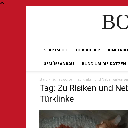
BO
STARTSEITE
HÖRBÜCHER
KINDERB
GEMÜSEANBAU
RUND UM DIE KATZEN
Start
Schlagworte
Zu Risiken und Nebenwirkungen 
Tag: Zu Risiken und Ne
Türklinke