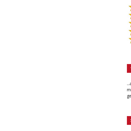
..
mi
ge