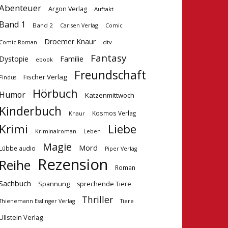
Abenteuer
Argon Verlag
Auftakt
Band 1
Band 2
Carlsen Verlag
Comic
Droemer Knaur
dtv
Comic Roman
Fantasy
Dystopie
Familie
ebook
Freundschaft
Fischer Verlag
Findus
Hörbuch
Humor
Katzenmittwoch
Kinderbuch
Kosmos Verlag
Knaur
Krimi
Liebe
Kriminalroman
Leben
Magie
Mord
Lübbe audio
Piper Verlag
Rezension
Reihe
Roman
Sachbuch
Spannung
sprechende Tiere
Thriller
Tiere
Thienemann Esslinger Verlag
Ullstein Verlag