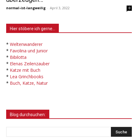
normal-ist-langweilig
-
April 3, 2022
0
Hier stöbere ich gerne…
*
Weltenwanderer
*
Favolina und Junior
*
Bibilotta
*
Elenas Zeilenzauber
*
Katze mit Buch
*
Lea Grinchbooks
*
Buch, Katze, Natur
Blog durchsuchen: