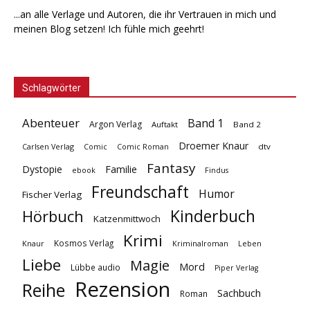
...an alle Verlage und Autoren, die ihr Vertrauen in mich und
meinen Blog setzen! Ich fühle mich geehrt!
Schlagwörter
Abenteuer
Band 1
Argon Verlag
Auftakt
Band 2
Droemer Knaur
Carlsen Verlag
dtv
Comic
Comic Roman
Fantasy
Dystopie
Familie
ebook
Findus
Freundschaft
Humor
Fischer Verlag
Kinderbuch
Hörbuch
Katzenmittwoch
Krimi
Kosmos Verlag
Knaur
Kriminalroman
Leben
Liebe
Magie
Mord
Lübbe audio
Piper Verlag
Rezension
Reihe
Sachbuch
Roman