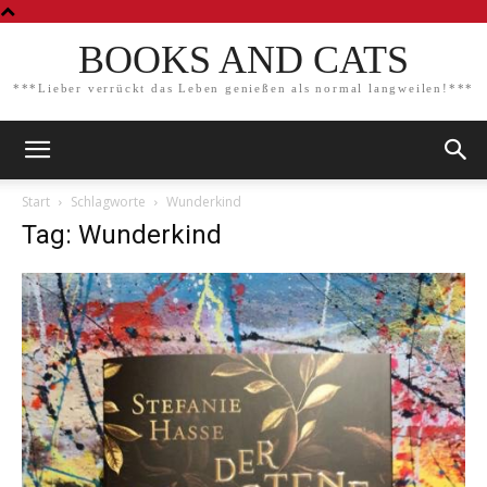
BOOKS AND CATS
***Lieber verrückt das Leben genießen als normal langweilen!***
Start
Schlagworte
Wunderkind
Tag: Wunderkind