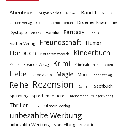
Abenteuer
Band 1
Argon Verlag
Auftakt
Band 2
Droemer Knaur
Carlsen Verlag
dtv
Comic
Comic Roman
Fantasy
Dystopie
Familie
ebook
Findus
Freundschaft
Humor
Fischer Verlag
Kinderbuch
Hörbuch
Katzenmittwoch
Krimi
Kosmos Verlag
Knaur
Kriminalroman
Leben
Liebe
Magie
Mord
Lübbe audio
Piper Verlag
Rezension
Reihe
Sachbuch
Roman
Spannung
sprechende Tiere
Thienemann Esslinger Verlag
Thriller
Ullstein Verlag
Tiere
unbezahlte Werbung
unbezahlteWerbung
Vorstellung
Zukunft