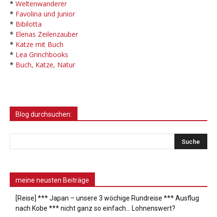
*
Weltenwanderer
*
Favolina und Junior
*
Bibilotta
*
Elenas Zeilenzauber
*
Katze mit Buch
*
Lea Grinchbooks
*
Buch, Katze, Natur
Blog durchsuchen:
meine neusten Beiträge
[Reise] *** Japan – unsere 3 wöchige Rundreise *** Ausflug
nach Kobe *** nicht ganz so einfach… Lohnenswert?