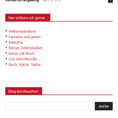
normal-ist-langweilig
-
April 29, 2019
0
Hier stöbere ich gerne…
*
Weltenwanderer
*
Favolina und Junior
*
Bibilotta
*
Elenas Zeilenzauber
*
Katze mit Buch
*
Lea Grinchbooks
*
Buch, Katze, Natur
Blog durchsuchen: