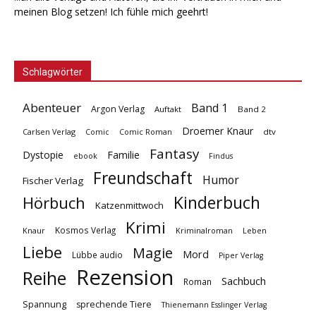
meinen Blog setzen! Ich fühle mich geehrt!
Schlagwörter
Abenteuer
Band 1
Argon Verlag
Auftakt
Band 2
Droemer Knaur
Carlsen Verlag
dtv
Comic
Comic Roman
Fantasy
Dystopie
Familie
ebook
Findus
Freundschaft
Humor
Fischer Verlag
Kinderbuch
Hörbuch
Katzenmittwoch
Krimi
Kosmos Verlag
Knaur
Kriminalroman
Leben
Liebe
Magie
Mord
Lübbe audio
Piper Verlag
Rezension
Reihe
Sachbuch
Roman
Spannung
sprechende Tiere
Thienemann Esslinger Verlag