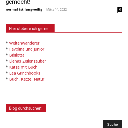
gemocht!
normal-ist-langweilig
-
März 14, 2022
0
Hier stöbere ich gerne…
*
Weltenwanderer
*
Favolina und Junior
*
Bibilotta
*
Elenas Zeilenzauber
*
Katze mit Buch
*
Lea Grinchbooks
*
Buch, Katze, Natur
Blog durchsuchen: