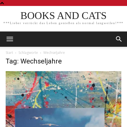
BOOKS AND CATS
***Lieber verrückt das Leben genießen als normal langweilen!***
Start
Schlagworte
Wechseljahre
Tag: Wechseljahre