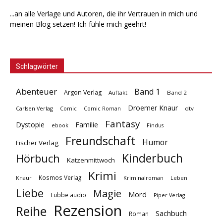
...an alle Verlage und Autoren, die ihr Vertrauen in mich und
meinen Blog setzen! Ich fühle mich geehrt!
Schlagwörter
Abenteuer
Band 1
Argon Verlag
Auftakt
Band 2
Droemer Knaur
Carlsen Verlag
dtv
Comic
Comic Roman
Fantasy
Dystopie
Familie
ebook
Findus
Freundschaft
Humor
Fischer Verlag
Kinderbuch
Hörbuch
Katzenmittwoch
Krimi
Kosmos Verlag
Knaur
Kriminalroman
Leben
Liebe
Magie
Mord
Lübbe audio
Piper Verlag
Rezension
Reihe
Sachbuch
Roman