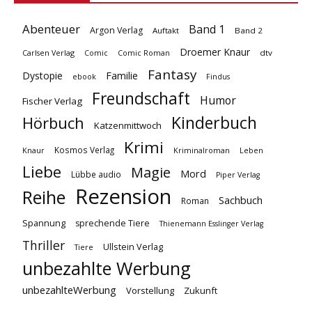
Abenteuer
Band 1
Argon Verlag
Auftakt
Band 2
Droemer Knaur
Carlsen Verlag
dtv
Comic
Comic Roman
Fantasy
Dystopie
Familie
ebook
Findus
Freundschaft
Humor
Fischer Verlag
Kinderbuch
Hörbuch
Katzenmittwoch
Krimi
Kosmos Verlag
Knaur
Kriminalroman
Leben
Liebe
Magie
Mord
Lübbe audio
Piper Verlag
Rezension
Reihe
Sachbuch
Roman
Spannung
sprechende Tiere
Thienemann Esslinger Verlag
Thriller
Ullstein Verlag
Tiere
unbezahlte Werbung
unbezahlteWerbung
Vorstellung
Zukunft