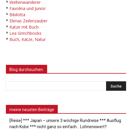
*
Weltenwanderer
*
Favolina und Junior
*
Bibilotta
*
Elenas Zeilenzauber
*
Katze mit Buch
*
Lea Grinchbooks
*
Buch, Katze, Natur
Blog durchsuchen:
meine neusten Beiträge
[Reise] *** Japan – unsere 3 wöchige Rundreise *** Ausflug
nach Kobe *** nicht ganz so einfach… Lohnenswert?