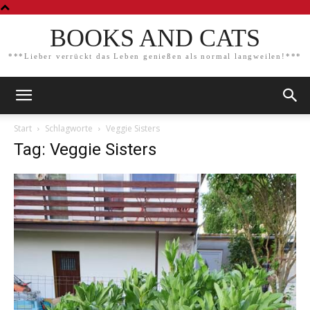
BOOKS AND CATS
***Lieber verrückt das Leben genießen als normal langweilen!***
Start
Schlagworte
Veggie Sisters
Tag: Veggie Sisters