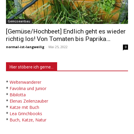
Gemüseanbau
[Gemüse/Hochbeet] Endlich geht es wieder
richtig los! Von Tomaten bis Paprika…
normal-ist-langweilig
-
Mai 25, 2022
0
Hier stöbere ich gerne…
*
Weltenwanderer
*
Favolina und Junior
*
Bibilotta
*
Elenas Zeilenzauber
*
Katze mit Buch
*
Lea Grinchbooks
*
Buch, Katze, Natur