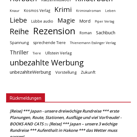
Krimi
Kosmos Verlag
Knaur
Kriminalroman
Leben
Liebe
Magie
Mord
Lübbe audio
Piper Verlag
Rezension
Reihe
Sachbuch
Roman
Spannung
sprechende Tiere
Thienemann Esslinger Verlag
Thriller
Ullstein Verlag
Tiere
unbezahlte Werbung
unbezahlteWerbung
Vorstellung
Zukunft
Rückmeldungen
[Reise] *** Japan - unsere dreiwöchige Rundreise *** erste
Planungen, Route, Stationen, Ausflüge und viel Vorfreude! -
BOOKS AND CATS
[Reise] *** Japan – unsere 3 wöchige
zu
Rundreise *** Aufenthalt in Hakone *** das Wetter muss
passen!