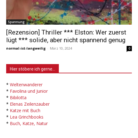
Spannung
[Rezension] Thriller *** Elston: Wer zuerst
lügt *** solide, aber nicht spannend genug
normal-ist-langweilig
-
März 10, 2024
0
Hier stöbere ich gerne…
*
Weltenwanderer
*
Favolina und Junior
*
Bibilotta
*
Elenas Zeilenzauber
*
Katze mit Buch
*
Lea Grinchbooks
*
Buch, Katze, Natur