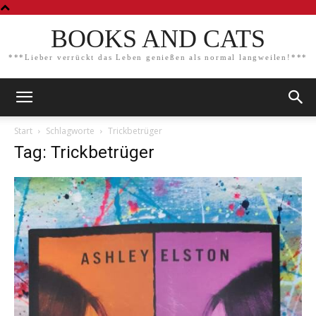
BOOKS AND CATS
***Lieber verrückt das Leben genießen als normal langweilen!***
Start
Schlagworte
Trickbetrüger
Tag: Trickbetrüger