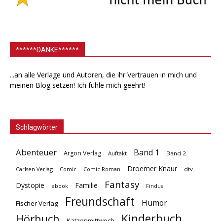
******DANKE******
...an alle Verlage und Autoren, die ihr Vertrauen in mich und
meinen Blog setzen! Ich fühle mich geehrt!
Schlagwörter
Abenteuer
Band 1
Argon Verlag
Auftakt
Band 2
Droemer Knaur
Carlsen Verlag
dtv
Comic
Comic Roman
Fantasy
Dystopie
Familie
ebook
Findus
Freundschaft
Humor
Fischer Verlag
Kinderbuch
Hörbuch
Katzenmittwoch