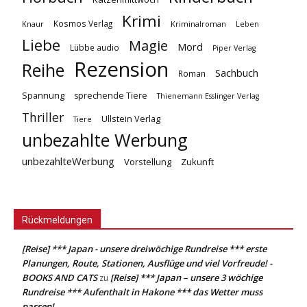
Krimi
Kosmos Verlag
Knaur
Kriminalroman
Leben
Liebe
Magie
Mord
Lübbe audio
Piper Verlag
Rezension
Reihe
Sachbuch
Roman
Spannung
sprechende Tiere
Thienemann Esslinger Verlag
Thriller
Ullstein Verlag
Tiere
unbezahlte Werbung
unbezahlteWerbung
Vorstellung
Zukunft
Rückmeldungen
[Reise] *** Japan - unsere dreiwöchige Rundreise *** erste
Planungen, Route, Stationen, Ausflüge und viel Vorfreude! -
BOOKS AND CATS
[Reise] *** Japan – unsere 3 wöchige
zu
Rundreise *** Aufenthalt in Hakone *** das Wetter muss
passen!