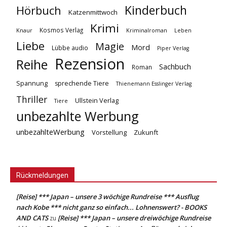
Kinderbuch
Hörbuch
Katzenmittwoch
Krimi
Kosmos Verlag
Knaur
Kriminalroman
Leben
Liebe
Magie
Mord
Lübbe audio
Piper Verlag
Rezension
Reihe
Sachbuch
Roman
Spannung
sprechende Tiere
Thienemann Esslinger Verlag
Thriller
Ullstein Verlag
Tiere
unbezahlte Werbung
unbezahlteWerbung
Vorstellung
Zukunft
Rückmeldungen
[Reise] *** Japan – unsere 3 wöchige Rundreise *** Ausflug
nach Kobe *** nicht ganz so einfach... Lohnenswert? - BOOKS
AND CATS
[Reise] *** Japan – unsere dreiwöchige Rundreise
zu