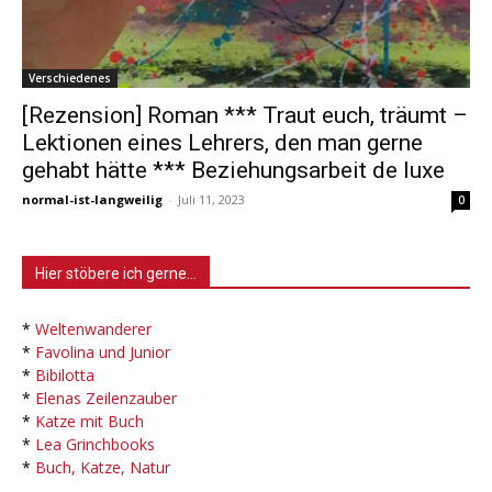
Verschiedenes
[Rezension] Roman *** Traut euch, träumt –
Lektionen eines Lehrers, den man gerne
gehabt hätte *** Beziehungsarbeit de luxe
normal-ist-langweilig
-
Juli 11, 2023
0
Hier stöbere ich gerne…
*
Weltenwanderer
*
Favolina und Junior
*
Bibilotta
*
Elenas Zeilenzauber
*
Katze mit Buch
*
Lea Grinchbooks
*
Buch, Katze, Natur