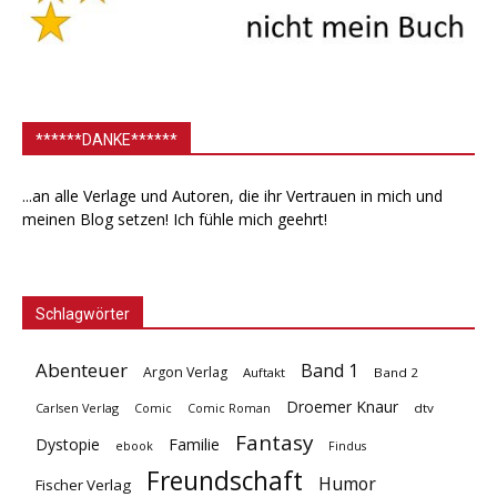
******DANKE******
...an alle Verlage und Autoren, die ihr Vertrauen in mich und
meinen Blog setzen! Ich fühle mich geehrt!
Schlagwörter
Abenteuer
Band 1
Argon Verlag
Auftakt
Band 2
Droemer Knaur
Carlsen Verlag
dtv
Comic
Comic Roman
Fantasy
Dystopie
Familie
ebook
Findus
Freundschaft
Humor
Fischer Verlag