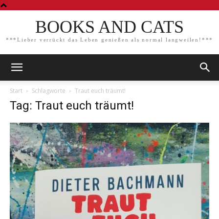
BOOKS AND CATS
***Lieber verrückt das Leben genießen als normal langweilen!***
Start
Schlagworte
Traut euch träumt!
Tag: Traut euch träumt!