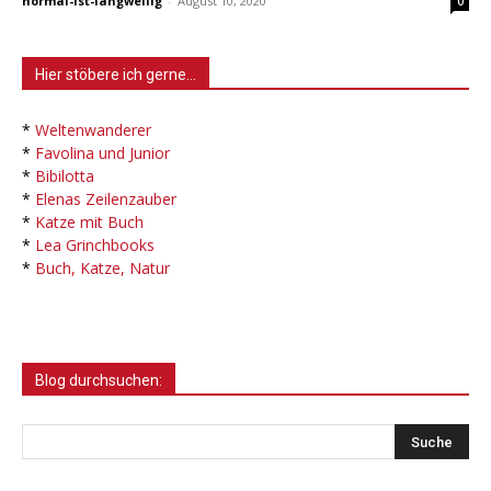
normal-ist-langweilig
-
August 10, 2020
0
Hier stöbere ich gerne…
*
Weltenwanderer
*
Favolina und Junior
*
Bibilotta
*
Elenas Zeilenzauber
*
Katze mit Buch
*
Lea Grinchbooks
*
Buch, Katze, Natur
Blog durchsuchen: