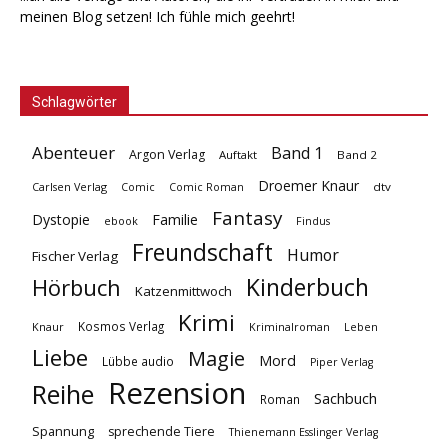
meinen Blog setzen! Ich fühle mich geehrt!
Schlagwörter
Abenteuer
Band 1
Argon Verlag
Auftakt
Band 2
Droemer Knaur
Carlsen Verlag
dtv
Comic
Comic Roman
Fantasy
Dystopie
Familie
ebook
Findus
Freundschaft
Humor
Fischer Verlag
Kinderbuch
Hörbuch
Katzenmittwoch
Krimi
Kosmos Verlag
Knaur
Kriminalroman
Leben
Liebe
Magie
Mord
Lübbe audio
Piper Verlag
Rezension
Reihe
Sachbuch
Roman
Spannung
sprechende Tiere
Thienemann Esslinger Verlag