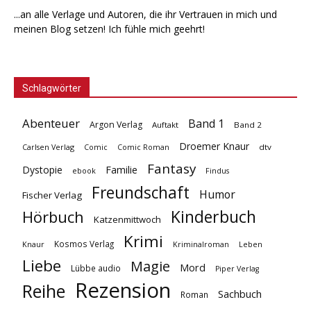
...an alle Verlage und Autoren, die ihr Vertrauen in mich und
meinen Blog setzen! Ich fühle mich geehrt!
Schlagwörter
Abenteuer
Band 1
Argon Verlag
Auftakt
Band 2
Droemer Knaur
Carlsen Verlag
dtv
Comic
Comic Roman
Fantasy
Dystopie
Familie
ebook
Findus
Freundschaft
Humor
Fischer Verlag
Kinderbuch
Hörbuch
Katzenmittwoch
Krimi
Kosmos Verlag
Knaur
Kriminalroman
Leben
Liebe
Magie
Mord
Lübbe audio
Piper Verlag
Rezension
Reihe
Sachbuch
Roman