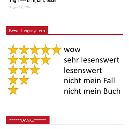
Tag 1 *** bunt, laut, lecker…
August 2, 2026
Bewertungssystem
******DANKE******