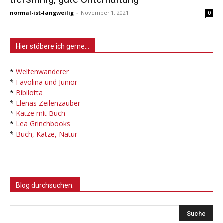
normal-ist-langweilig
-
November 1, 2021
0
Hier stöbere ich gerne…
*
Weltenwanderer
*
Favolina und Junior
*
Bibilotta
*
Elenas Zeilenzauber
*
Katze mit Buch
*
Lea Grinchbooks
*
Buch, Katze, Natur
Blog durchsuchen: