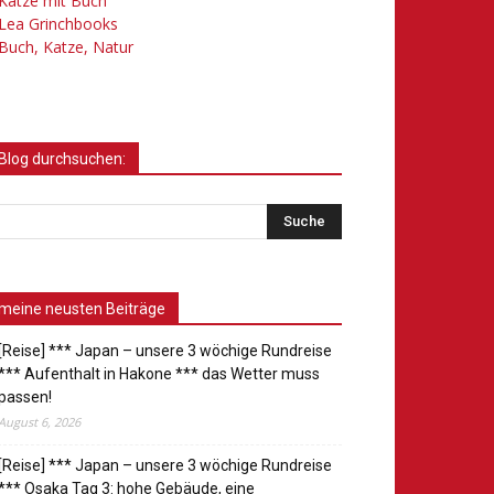
Katze mit Buch
Lea Grinchbooks
Buch, Katze, Natur
Blog durchsuchen:
meine neusten Beiträge
[Reise] *** Japan – unsere 3 wöchige Rundreise
*** Aufenthalt in Hakone *** das Wetter muss
passen!
August 6, 2026
[Reise] *** Japan – unsere 3 wöchige Rundreise
*** Osaka Tag 3: hohe Gebäude, eine