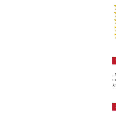
..
mi
ge