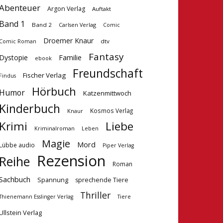
Abenteuer
Argon Verlag
Auftakt
Band 1
Band 2
Carlsen Verlag
Comic
Droemer Knaur
dtv
Comic Roman
Fantasy
Dystopie
Familie
ebook
Freundschaft
Fischer Verlag
Findus
Hörbuch
Humor
Katzenmittwoch
Kinderbuch
Kosmos Verlag
Knaur
Krimi
Liebe
Kriminalroman
Leben
Magie
Mord
Lübbe audio
Piper Verlag
Rezension
Reihe
Roman
Sachbuch
Spannung
sprechende Tiere
Thriller
Tiere
Thienemann Esslinger Verlag
Ullstein Verlag