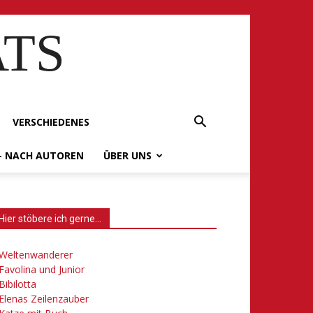
ATS
VERSCHIEDENES
– NACH AUTOREN
ÜBER UNS
Hier stöbere ich gerne…
Weltenwanderer
Favolina und Junior
Bibilotta
Elenas Zeilenzauber