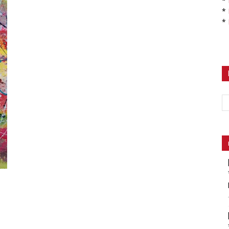
*
*
*