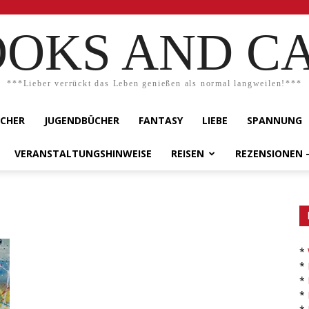
OKS AND C
***Lieber verrückt das Leben genießen als normal langweilen!***
ÜCHER
JUGENDBÜCHER
FANTASY
LIEBE
SPANNUNG
VERANSTALTUNGSHINWEISE
REISEN
REZENSIONEN 
*
*
*
*