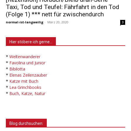
Taxi, Tod und Teufel: Fährfahrt in den Tod
(Folge 1) *** nett für zwischendurch
normal-ist-langweilig
-
März 20, 2020
3
Hier stöbere ich gerne…
*
Weltenwanderer
*
Favolina und Junior
*
Bibilotta
*
Elenas Zeilenzauber
*
Katze mit Buch
*
Lea Grinchbooks
*
Buch, Katze, Natur
Blog durchsuchen: