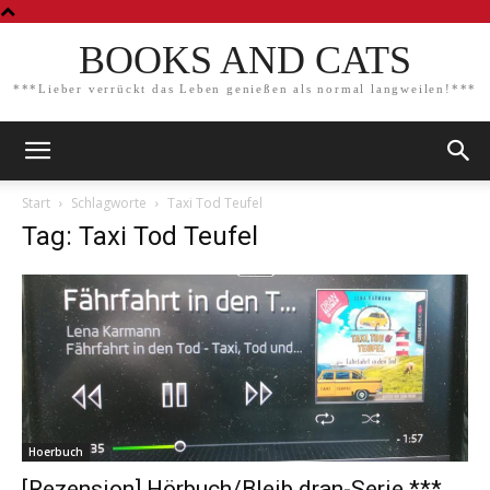
BOOKS AND CATS
***Lieber verrückt das Leben genießen als normal langweilen!***
Start
Schlagworte
Taxi Tod Teufel
Tag: Taxi Tod Teufel
Hoerbuch
[Rezension] Hörbuch/Bleib dran-Serie ***