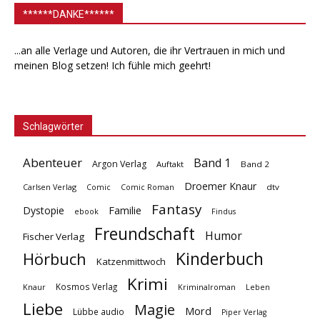
******DANKE******
...an alle Verlage und Autoren, die ihr Vertrauen in mich und
meinen Blog setzen! Ich fühle mich geehrt!
Schlagwörter
Abenteuer
Band 1
Argon Verlag
Auftakt
Band 2
Droemer Knaur
Carlsen Verlag
dtv
Comic
Comic Roman
Fantasy
Dystopie
Familie
ebook
Findus
Freundschaft
Humor
Fischer Verlag
Kinderbuch
Hörbuch
Katzenmittwoch
Krimi
Kosmos Verlag
Knaur
Kriminalroman
Leben
Liebe
Magie
Mord
Lübbe audio
Piper Verlag