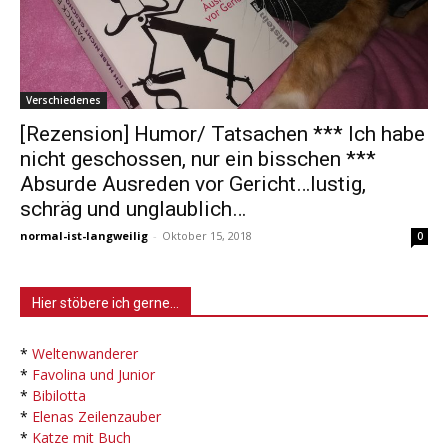
Verschiedenes
[Rezension] Humor/ Tatsachen *** Ich habe
nicht geschossen, nur ein bisschen ***
Absurde Ausreden vor Gericht…lustig,
schräg und unglaublich…
normal-ist-langweilig
-
Oktober 15, 2018
0
Hier stöbere ich gerne…
*
Weltenwanderer
*
Favolina und Junior
*
Bibilotta
*
Elenas Zeilenzauber
*
Katze mit Buch