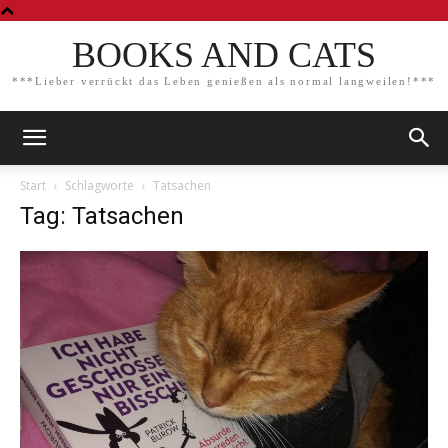
BOOKS AND CATS
***Lieber verrückt das Leben genießen als normal langweilen!***
Start
Schlagworte
Tatsachen
Tag: Tatsachen