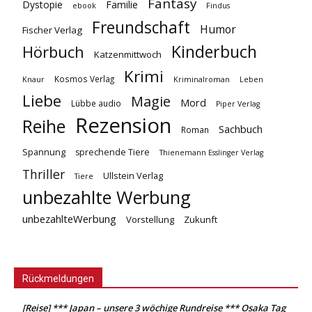
Fantasy
Dystopie
Familie
ebook
Findus
Freundschaft
Humor
Fischer Verlag
Kinderbuch
Hörbuch
Katzenmittwoch
Krimi
Kosmos Verlag
Knaur
Kriminalroman
Leben
Liebe
Magie
Mord
Lübbe audio
Piper Verlag
Rezension
Reihe
Sachbuch
Roman
Spannung
sprechende Tiere
Thienemann Esslinger Verlag
Thriller
Ullstein Verlag
Tiere
unbezahlte Werbung
unbezahlteWerbung
Vorstellung
Zukunft
Rückmeldungen
[Reise] *** Japan – unsere 3 wöchige Rundreise *** Osaka Tag