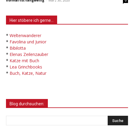
normal-ist-langweilig
-
März 30, 2020
0
Hier stöbere ich gerne…
*
Weltenwanderer
*
Favolina und Junior
*
Bibilotta
*
Elenas Zeilenzauber
*
Katze mit Buch
*
Lea Grinchbooks
*
Buch, Katze, Natur
Blog durchsuchen: