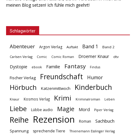
meinen Blog setzen! Ich fühle mich geehrt!
Schlagwörter
Abenteuer
Band 1
Argon Verlag
Auftakt
Band 2
Droemer Knaur
Carlsen Verlag
dtv
Comic
Comic Roman
Fantasy
Dystopie
Familie
ebook
Findus
Freundschaft
Humor
Fischer Verlag
Kinderbuch
Hörbuch
Katzenmittwoch
Krimi
Kosmos Verlag
Knaur
Kriminalroman
Leben
Liebe
Magie
Mord
Lübbe audio
Piper Verlag
Rezension
Reihe
Sachbuch
Roman
Spannung
sprechende Tiere
Thienemann Esslinger Verlag