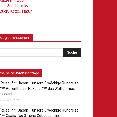
Katze mit Buch
Lea Grinchbooks
Buch, Katze, Natur
Blog durchsuchen:
meine neusten Beiträge
[Reise] *** Japan – unsere 3 wöchige Rundreise
*** Aufenthalt in Hakone *** das Wetter muss
passen!
August 6, 2026
[Reise] *** Japan – unsere 3 wöchige Rundreise
*** Osaka Tag 3: hohe Gebäude, eine