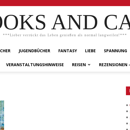
OKS AND C
***Lieber verrückt das Leben genießen als normal langweilen!***
ÜCHER
JUGENDBÜCHER
FANTASY
LIEBE
SPANNUNG
VERANSTALTUNGSHINWEISE
REISEN
REZENSIONEN 
*
*
*
*