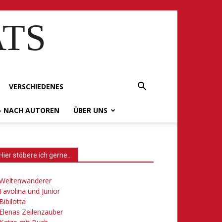
ATS
VERSCHIEDENES
– NACH AUTOREN
ÜBER UNS
Hier stöbere ich gerne…
Weltenwanderer
Favolina und Junior
Bibilotta
Elenas Zeilenzauber