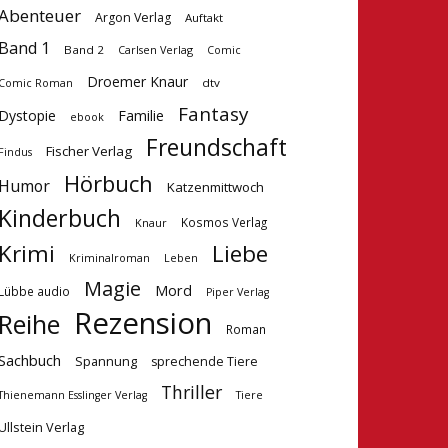
Abenteuer
Argon Verlag
Auftakt
Band 1
Band 2
Carlsen Verlag
Comic
Droemer Knaur
dtv
Comic Roman
Fantasy
Dystopie
Familie
ebook
Freundschaft
Fischer Verlag
Findus
Hörbuch
Humor
Katzenmittwoch
Kinderbuch
Kosmos Verlag
Knaur
Krimi
Liebe
Kriminalroman
Leben
Magie
Mord
Lübbe audio
Piper Verlag
Rezension
Reihe
Roman
Sachbuch
Spannung
sprechende Tiere
Thriller
Tiere
Thienemann Esslinger Verlag
Ullstein Verlag