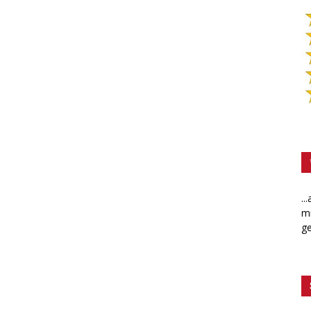
..
mi
ge