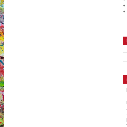
*
*
*