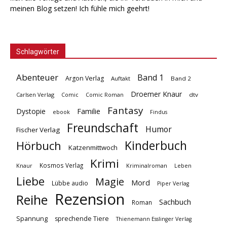
meinen Blog setzen! Ich fühle mich geehrt!
Schlagwörter
Abenteuer
Band 1
Argon Verlag
Auftakt
Band 2
Droemer Knaur
Carlsen Verlag
dtv
Comic
Comic Roman
Fantasy
Dystopie
Familie
ebook
Findus
Freundschaft
Humor
Fischer Verlag
Kinderbuch
Hörbuch
Katzenmittwoch
Krimi
Kosmos Verlag
Knaur
Kriminalroman
Leben
Liebe
Magie
Mord
Lübbe audio
Piper Verlag
Rezension
Reihe
Sachbuch
Roman
Spannung
sprechende Tiere
Thienemann Esslinger Verlag