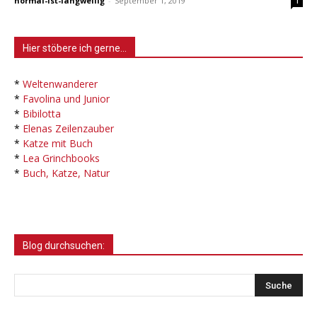
normal-ist-langweilig
-
September 1, 2019
1
Hier stöbere ich gerne…
*
Weltenwanderer
*
Favolina und Junior
*
Bibilotta
*
Elenas Zeilenzauber
*
Katze mit Buch
*
Lea Grinchbooks
*
Buch, Katze, Natur
Blog durchsuchen: