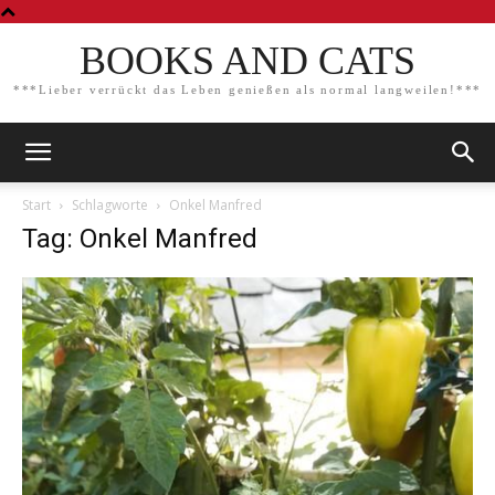
BOOKS AND CATS
***Lieber verrückt das Leben genießen als normal langweilen!***
Start
Schlagworte
Onkel Manfred
Tag: Onkel Manfred