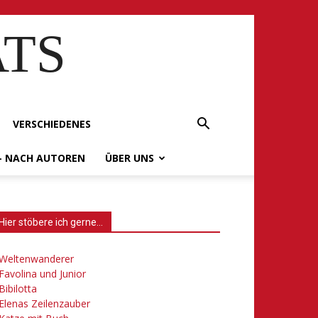
ATS
VERSCHIEDENES
– NACH AUTOREN
ÜBER UNS
Hier stöbere ich gerne…
Weltenwanderer
Favolina und Junior
Bibilotta
Elenas Zeilenzauber