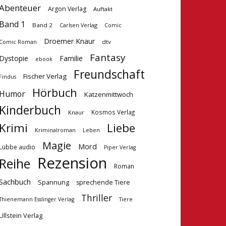
Abenteuer
Argon Verlag
Auftakt
Band 1
Band 2
Carlsen Verlag
Comic
Droemer Knaur
dtv
Comic Roman
Fantasy
Dystopie
Familie
ebook
Freundschaft
Fischer Verlag
Findus
Hörbuch
Humor
Katzenmittwoch
Kinderbuch
Kosmos Verlag
Knaur
Krimi
Liebe
Kriminalroman
Leben
Magie
Mord
Lübbe audio
Piper Verlag
Rezension
Reihe
Roman
Sachbuch
Spannung
sprechende Tiere
Thriller
Tiere
Thienemann Esslinger Verlag
Ullstein Verlag