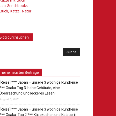
Katze mit Buch
Lea Grinchbooks
Buch, Katze, Natur
Blog durchsuchen:
meine neusten Beiträge
[Reise] *** Japan – unsere 3 wöchige Rundreise
*** Osaka Tag 3: hohe Gebäude, eine
Überraschung und leckeres Essen!
August 5, 2026
[Reise] *** Japan – unsere 3 wöchige Rundreise
*** Osaka: Tag 2 *** Käsekuchen und Katsuo-ji