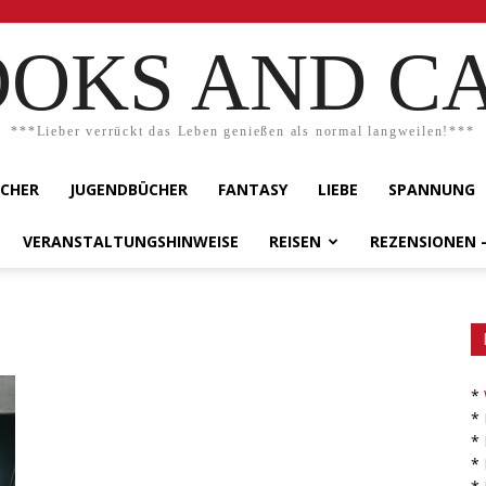
OKS AND C
***Lieber verrückt das Leben genießen als normal langweilen!***
ÜCHER
JUGENDBÜCHER
FANTASY
LIEBE
SPANNUNG
VERANSTALTUNGSHINWEISE
REISEN
REZENSIONEN 
*
*
*
*