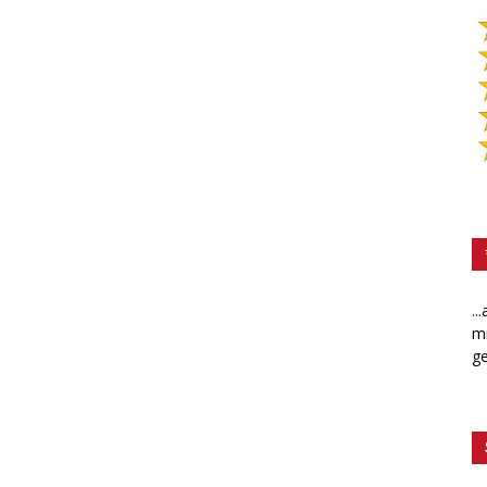
..
mi
ge