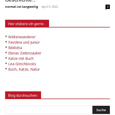
normal-ist-langweilig
-
April 9, 2022
0
Hier stöbere ich gerne…
*
Weltenwanderer
*
Favolina und Junior
*
Bibilotta
*
Elenas Zeilenzauber
*
Katze mit Buch
*
Lea Grinchbooks
*
Buch, Katze, Natur
Blog durchsuchen: