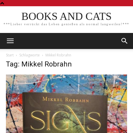
BOOKS AND CATS
***Lieber verrückt das Leben genießen als normal langweilen!***
Start
Schlagworte
Mikkel Robrahn
Tag: Mikkel Robrahn