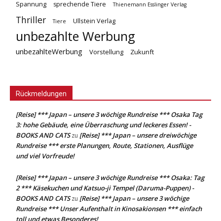
Spannung
sprechende Tiere
Thienemann Esslinger Verlag
Thriller
Ullstein Verlag
Tiere
unbezahlte Werbung
unbezahlteWerbung
Vorstellung
Zukunft
Rückmeldungen
[Reise] *** Japan – unsere 3 wöchige Rundreise *** Osaka Tag
3: hohe Gebäude, eine Überraschung und leckeres Essen! -
BOOKS AND CATS
[Reise] *** Japan – unsere dreiwöchige
zu
Rundreise *** erste Planungen, Route, Stationen, Ausflüge
und viel Vorfreude!
[Reise] *** Japan – unsere 3 wöchige Rundreise *** Osaka: Tag
2 *** Käsekuchen und Katsuo-ji Tempel (Daruma-Puppen) -
BOOKS AND CATS
[Reise] *** Japan – unsere 3 wöchige
zu
Rundreise *** Unser Aufenthalt in Kinosakionsen *** einfach
toll und etwas Besonderes!