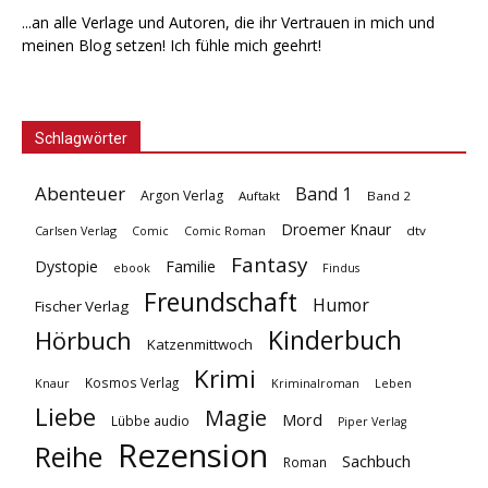
...an alle Verlage und Autoren, die ihr Vertrauen in mich und
meinen Blog setzen! Ich fühle mich geehrt!
Schlagwörter
Abenteuer
Band 1
Argon Verlag
Auftakt
Band 2
Droemer Knaur
Carlsen Verlag
dtv
Comic
Comic Roman
Fantasy
Dystopie
Familie
ebook
Findus
Freundschaft
Humor
Fischer Verlag
Kinderbuch
Hörbuch
Katzenmittwoch
Krimi
Kosmos Verlag
Knaur
Kriminalroman
Leben
Liebe
Magie
Mord
Lübbe audio
Piper Verlag
Rezension
Reihe
Sachbuch
Roman