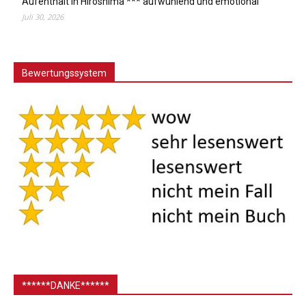
Aufenthalt in Hiroshima *** aufwühlend und emotional
Juli 30, 2026
Bewertungssystem
******DANKE******