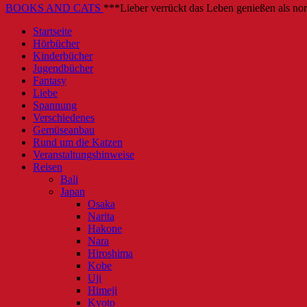
BOOKS AND CATS
***Lieber verrückt das Leben genießen als no
Startseite
Hörbücher
Kinderbücher
Jugendbücher
Fantasy
Liebe
Spannung
Verschiedenes
Gemüseanbau
Rund um die Katzen
Veranstaltungshinweise
Reisen
Bali
Japan
Osaka
Narita
Hakone
Nara
Hiroshima
Kobe
Uji
Himeji
Kyoto