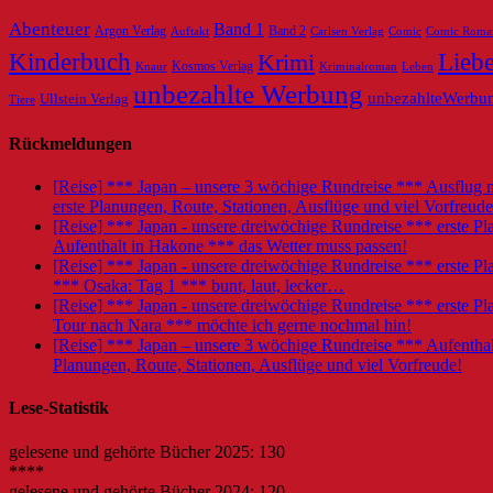
Abenteuer
Band 1
Argon Verlag
Auftakt
Band 2
Carlsen Verlag
Comic
Comic Roma
Kinderbuch
Krimi
Lieb
Knaur
Kosmos Verlag
Kriminalroman
Leben
unbezahlte Werbung
unbezahlteWerbu
Ullstein Verlag
Tiere
Rückmeldungen
[Reise] *** Japan – unsere 3 wöchige Rundreise *** Ausflu
erste Planungen, Route, Stationen, Ausflüge und viel Vorfreude
[Reise] *** Japan - unsere dreiwöchige Rundreise *** erste
Aufenthalt in Hakone *** das Wetter muss passen!
[Reise] *** Japan - unsere dreiwöchige Rundreise *** erste
*** Osaka: Tag 1 *** bunt, laut, lecker…
[Reise] *** Japan - unsere dreiwöchige Rundreise *** erste
Tour nach Nara *** möchte ich gerne nochmal hin!
[Reise] *** Japan – unsere 3 wöchige Rundreise *** Aufent
Planungen, Route, Stationen, Ausflüge und viel Vorfreude!
Lese-Statistik
gelesene und gehörte Bücher 2025: 130
****
gelesene und gehörte Bücher 2024: 120