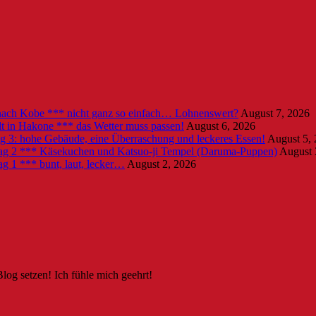
 nach Kobe *** nicht ganz so einfach… Lohnenswert?
August 7, 2026
lt in Hakone *** das Wetter muss passen!
August 6, 2026
g 3: hohe Gebäude, eine Überraschung und leckeres Essen!
August 5,
Tag 2 *** Käsekuchen und Katsuo-ji Tempel (Daruma-Puppen)
August 
g 1 *** bunt, laut, lecker…
August 2, 2026
Blog setzen! Ich fühle mich geehrt!