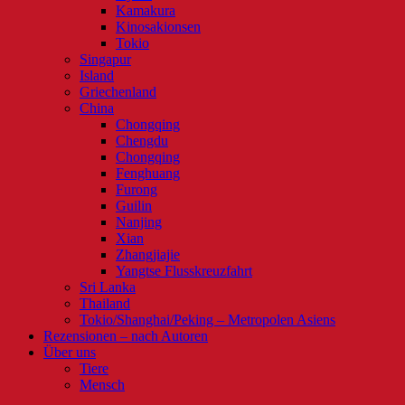
Kamakura
Kinosakionsen
Tokio
Singapur
Island
Griechenland
China
Chongqing
Chengdu
Chongqing
Fenghuang
Furong
Guilin
Nanjing
Xian
Zhangjiajie
Yangtse Flusskreuzfahrt
Sri Lanka
Thailand
Tokio/Shanghai/Peking – Metropolen Asiens
Rezensionen – nach Autoren
Über uns
Tiere
Mensch