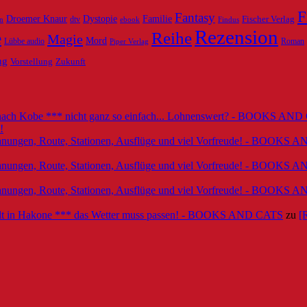
F
Fantasy
Dystopie
Familie
Droemer Knaur
Fischer Verlag
dtv
ebook
n
Findus
Rezension
Reihe
e
Magie
Mord
Lübbe audio
Roman
Piper Verlag
ng
Vorstellung
Zukunft
g nach Kobe *** nicht ganz so einfach... Lohnenswert? - BOOKS AN
!
 Planungen, Route, Stationen, Ausflüge und viel Vorfreude! - BOOKS
 Planungen, Route, Stationen, Ausflüge und viel Vorfreude! - BOOKS
 Planungen, Route, Stationen, Ausflüge und viel Vorfreude! - BOOKS
halt in Hakone *** das Wetter muss passen! - BOOKS AND CATS
zu
[