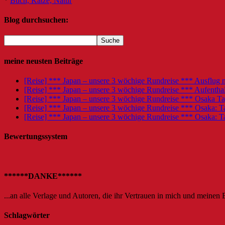
*
Buch, Katze, Natur
Blog durchsuchen:
meine neusten Beiträge
[Reise] *** Japan – unsere 3 wöchige Rundreise *** Ausflug
[Reise] *** Japan – unsere 3 wöchige Rundreise *** Aufentha
[Reise] *** Japan – unsere 3 wöchige Rundreise *** Osaka Ta
[Reise] *** Japan – unsere 3 wöchige Rundreise *** Osaka: 
[Reise] *** Japan – unsere 3 wöchige Rundreise *** Osaka: Ta
Bewertungssystem
******DANKE******
...an alle Verlage und Autoren, die ihr Vertrauen in mich und meinen 
Schlagwörter