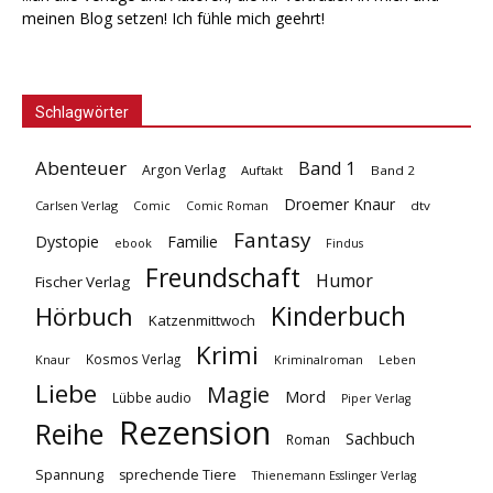
meinen Blog setzen! Ich fühle mich geehrt!
Schlagwörter
Abenteuer
Band 1
Argon Verlag
Auftakt
Band 2
Droemer Knaur
Carlsen Verlag
dtv
Comic
Comic Roman
Fantasy
Dystopie
Familie
ebook
Findus
Freundschaft
Humor
Fischer Verlag
Kinderbuch
Hörbuch
Katzenmittwoch
Krimi
Kosmos Verlag
Knaur
Kriminalroman
Leben
Liebe
Magie
Mord
Lübbe audio
Piper Verlag
Rezension
Reihe
Sachbuch
Roman
Spannung
sprechende Tiere
Thienemann Esslinger Verlag