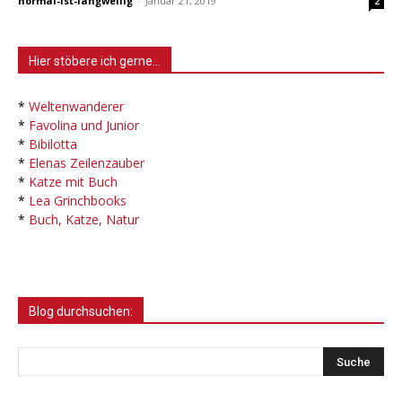
normal-ist-langweilig
-
Januar 21, 2019
2
Hier stöbere ich gerne…
*
Weltenwanderer
*
Favolina und Junior
*
Bibilotta
*
Elenas Zeilenzauber
*
Katze mit Buch
*
Lea Grinchbooks
*
Buch, Katze, Natur
Blog durchsuchen: