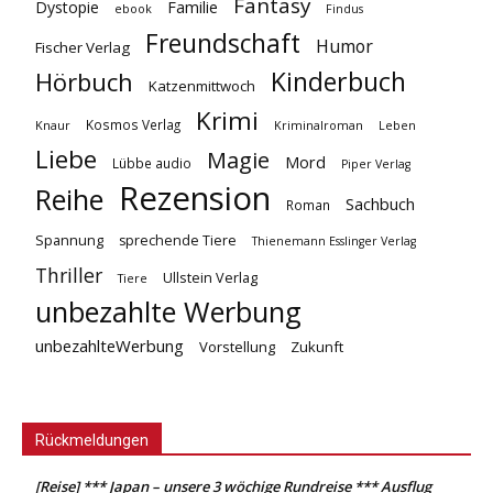
Fantasy
Dystopie
Familie
ebook
Findus
Freundschaft
Humor
Fischer Verlag
Kinderbuch
Hörbuch
Katzenmittwoch
Krimi
Kosmos Verlag
Knaur
Kriminalroman
Leben
Liebe
Magie
Mord
Lübbe audio
Piper Verlag
Rezension
Reihe
Sachbuch
Roman
Spannung
sprechende Tiere
Thienemann Esslinger Verlag
Thriller
Ullstein Verlag
Tiere
unbezahlte Werbung
unbezahlteWerbung
Vorstellung
Zukunft
Rückmeldungen
[Reise] *** Japan – unsere 3 wöchige Rundreise *** Ausflug