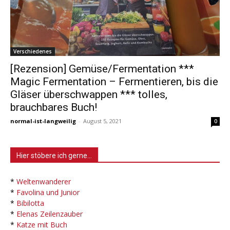
Verschiedenes
[Rezension] Gemüse/Fermentation ***
Magic Fermentation – Fermentieren, bis die
Gläser überschwappen *** tolles,
brauchbares Buch!
normal-ist-langweilig
-
August 5, 2021
0
Hier stöbere ich gerne…
*
Weltenwanderer
*
Favolina und Junior
*
Bibilotta
*
Elenas Zeilenzauber
*
Katze mit Buch