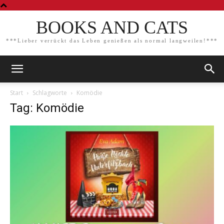
BOOKS AND CATS
***Lieber verrückt das Leben genießen als normal langweilen!***
Start
Schlagworte
Komödie
Tag: Komödie