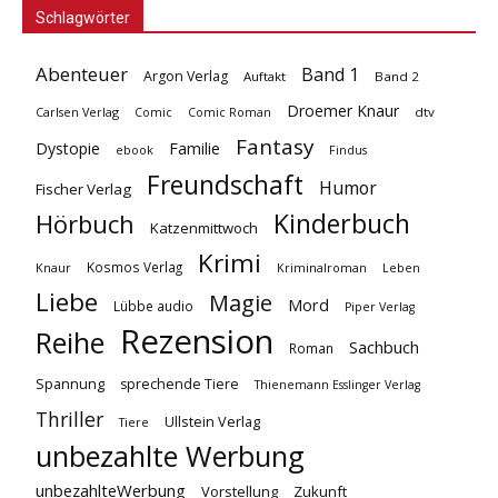
Schlagwörter
Abenteuer
Band 1
Argon Verlag
Auftakt
Band 2
Droemer Knaur
Carlsen Verlag
dtv
Comic
Comic Roman
Fantasy
Dystopie
Familie
ebook
Findus
Freundschaft
Humor
Fischer Verlag
Kinderbuch
Hörbuch
Katzenmittwoch
Krimi
Kosmos Verlag
Knaur
Kriminalroman
Leben
Liebe
Magie
Mord
Lübbe audio
Piper Verlag
Rezension
Reihe
Sachbuch
Roman
Spannung
sprechende Tiere
Thienemann Esslinger Verlag
Thriller
Ullstein Verlag
Tiere
unbezahlte Werbung
unbezahlteWerbung
Vorstellung
Zukunft