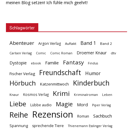
meinen Blog setzen! Ich fühle mich geehrt!
Schlagwörter
Abenteuer
Band 1
Argon Verlag
Auftakt
Band 2
Droemer Knaur
Carlsen Verlag
dtv
Comic
Comic Roman
Fantasy
Dystopie
Familie
ebook
Findus
Freundschaft
Humor
Fischer Verlag
Kinderbuch
Hörbuch
Katzenmittwoch
Krimi
Kosmos Verlag
Knaur
Kriminalroman
Leben
Liebe
Magie
Mord
Lübbe audio
Piper Verlag
Rezension
Reihe
Sachbuch
Roman
Spannung
sprechende Tiere
Thienemann Esslinger Verlag