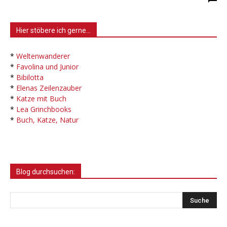
Hier stöbere ich gerne…
*
Weltenwanderer
*
Favolina und Junior
*
Bibilotta
*
Elenas Zeilenzauber
*
Katze mit Buch
*
Lea Grinchbooks
*
Buch, Katze, Natur
Blog durchsuchen: