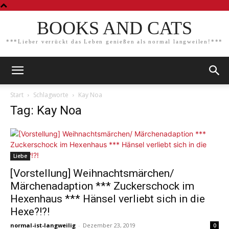
BOOKS AND CATS
***Lieber verrückt das Leben genießen als normal langweilen!***
Start
Schlagworte
Kay Noa
Tag: Kay Noa
Liebe
[Vorstellung] Weihnachtsmärchen/
Märchenadaption *** Zuckerschock im
Hexenhaus *** Hänsel verliebt sich in die
Hexe?!?!
normal-ist-langweilig
-
Dezember 23, 2019
0