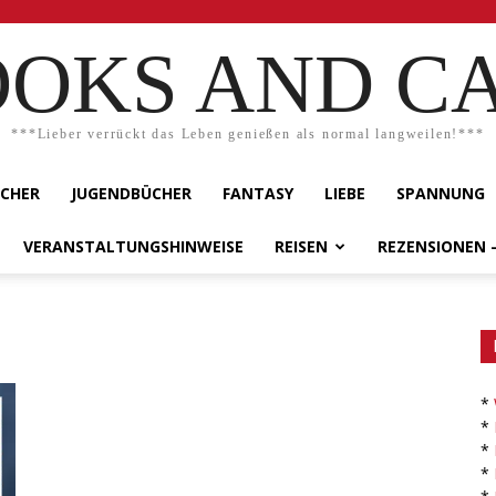
OKS AND C
***Lieber verrückt das Leben genießen als normal langweilen!***
ÜCHER
JUGENDBÜCHER
FANTASY
LIEBE
SPANNUNG
VERANSTALTUNGSHINWEISE
REISEN
REZENSIONEN 
*
*
*
*