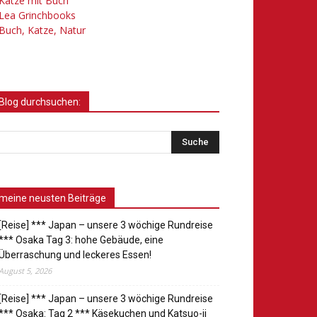
Katze mit Buch
Lea Grinchbooks
Buch, Katze, Natur
Blog durchsuchen:
meine neusten Beiträge
[Reise] *** Japan – unsere 3 wöchige Rundreise
*** Osaka Tag 3: hohe Gebäude, eine
Überraschung und leckeres Essen!
August 5, 2026
[Reise] *** Japan – unsere 3 wöchige Rundreise
*** Osaka: Tag 2 *** Käsekuchen und Katsuo-ji