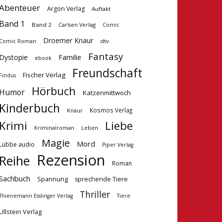
Abenteuer
Argon Verlag
Auftakt
Band 1
Band 2
Carlsen Verlag
Comic
Droemer Knaur
dtv
Comic Roman
Fantasy
Dystopie
Familie
ebook
Freundschaft
Fischer Verlag
Findus
Hörbuch
Humor
Katzenmittwoch
Kinderbuch
Kosmos Verlag
Knaur
Krimi
Liebe
Kriminalroman
Leben
Magie
Mord
Lübbe audio
Piper Verlag
Rezension
Reihe
Roman
Sachbuch
Spannung
sprechende Tiere
Thriller
Tiere
Thienemann Esslinger Verlag
Ullstein Verlag