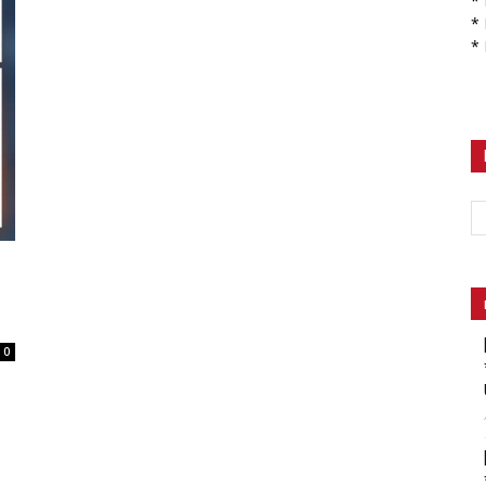
*
*
*
0