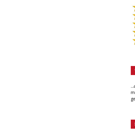
..
mi
ge