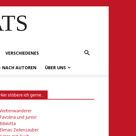
ATS
VERSCHIEDENES
– NACH AUTOREN
ÜBER UNS
Hier stöbere ich gerne…
Weltenwanderer
Favolina und Junior
Bibilotta
Elenas Zeilenzauber