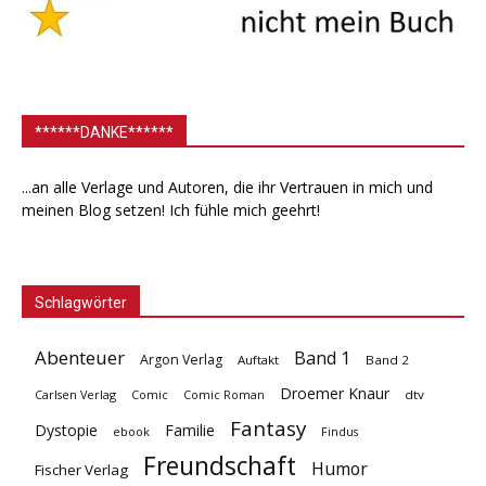
******DANKE******
...an alle Verlage und Autoren, die ihr Vertrauen in mich und
meinen Blog setzen! Ich fühle mich geehrt!
Schlagwörter
Abenteuer
Band 1
Argon Verlag
Auftakt
Band 2
Droemer Knaur
Carlsen Verlag
dtv
Comic
Comic Roman
Fantasy
Dystopie
Familie
ebook
Findus
Freundschaft
Humor
Fischer Verlag