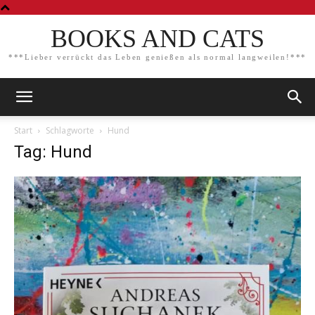
BOOKS AND CATS
***Lieber verrückt das Leben genießen als normal langweilen!***
Start
Schlagworte
Hund
Tag: Hund