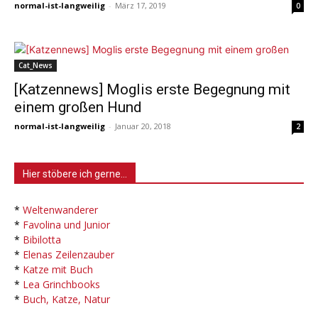
normal-ist-langweilig
-
März 17, 2019
0
Cat_News
[Katzennews] Moglis erste Begegnung mit
einem großen Hund
normal-ist-langweilig
-
Januar 20, 2018
2
Hier stöbere ich gerne…
*
Weltenwanderer
*
Favolina und Junior
*
Bibilotta
*
Elenas Zeilenzauber
*
Katze mit Buch
*
Lea Grinchbooks
*
Buch, Katze, Natur